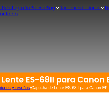
| TV
Fotografía
Prensa
Blog
Recomendaciones
F
ontacto
Lente ES-68II para Canon 
niones y reseñas
/
Capucha de Lente ES-68II para Canon EF