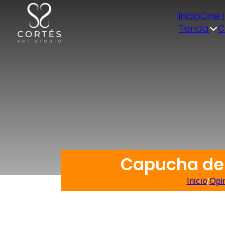
Inicio
Cine 
Tienda
C
Capucha de 
Inicio
/
Opi