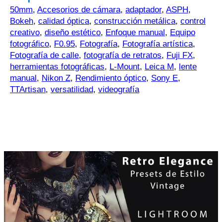
50mm
,
Accesorios de cámara
,
adaptador
,
ASPH
,
Bokeh
,
calidad óptica
,
construcción metálica
,
control
creativo
,
diseño estético
,
Enfoque manual
,
Equipo
fotográfico
,
F0.95
,
Fotografía
,
Fotografía artística
,
Fotografía de calle
,
fotografía de retratos
,
Fuji FX
,
herramientas fotográficas
,
L-Mount
,
Leica M
,
lente
manual
,
Nikon Z
,
Rendimiento óptico
,
Sony E
,
TTArtisan
,
versatilidad
,
videografía