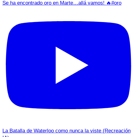
Se ha encontrado oro en Marte…allá vamos! 🔥#oro
La Batalla de Waterloo como nunca la viste (Recreación