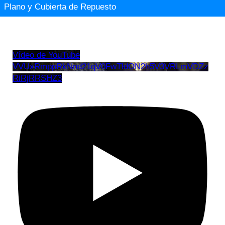
Plano y Cubierta de Repuesto
Vídeo de YouTube
VVUxRmppRkNnd21qV0FwTldON2h5V3VRLmVDZz
RiRjRRSHZ3