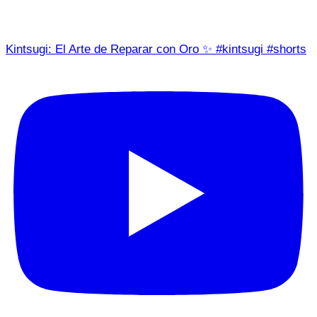
Kintsugi: El Arte de Reparar con Oro ✨ #kintsugi #shorts