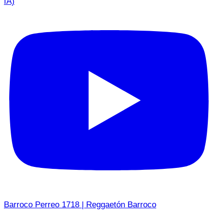
IA)
Barroco Perreo 1718 | Reggaetón Barroco