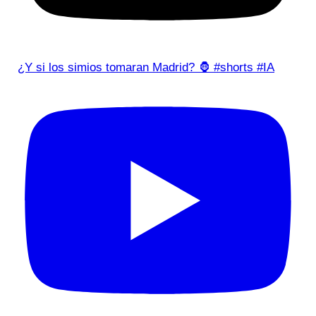
¿Y si los simios tomaran Madrid? 🦍 #shorts #IA