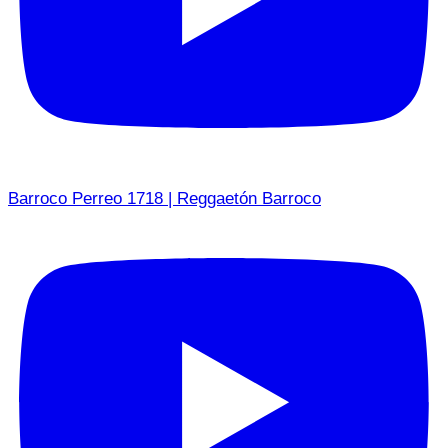
Barroco Perreo 1718 | Reggaetón Barroco