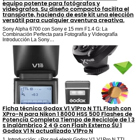
equipo potente para fotógrafos y
videógrafos. Su diseño compacto facilita el
transporte, haciendo de este kit una elección
versátil para cualquier aventura creativa.
Sony Alpha 6700 con Sony e 15 mm F1.4 G: La
Combinación Perfecta para Fotografía y Videografía
Introducción La Sony…
Ficha técnica Godox V1 V1Pro N TTL Flash con
XPro-N para Nikon 1 8000 HSS 500 Flashes de
Potencia Completa Tiempo de Reciclaje de 1 3
s inalámbrico 2 4 G con Flash Externo SU 1
Godox V1 N actualizado V1Pro N
1. Introducción: ¿Por qué elegir Godox V1 V1Pro N TTL