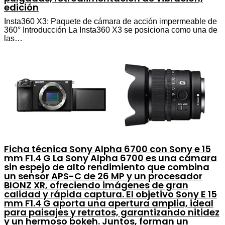
edición
Insta360 X3: Paquete de cámara de acción impermeable de
360° Introducción La Insta360 X3 se posiciona como una de
las…
Ficha técnica Sony Alpha 6700 con Sony e 15
mm F1.4 G La Sony Alpha 6700 es una cámara
sin espejo de alto rendimiento que combina
un sensor APS-C de 26 MP y un procesador
BIONZ XR, ofreciendo imágenes de gran
calidad y rápida captura. El objetivo Sony E 15
mm F1.4 G aporta una apertura amplia, ideal
para paisajes y retratos, garantizando nitidez
y un hermoso bokeh. Juntos, forman un