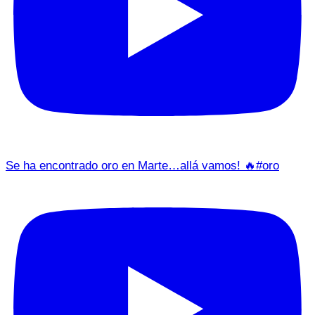
Se ha encontrado oro en Marte…allá vamos! 🔥#oro