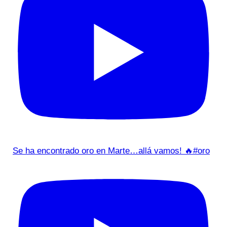
Se ha encontrado oro en Marte…allá vamos! 🔥#oro