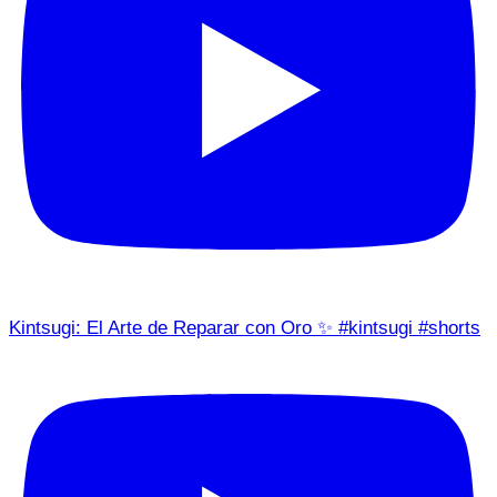
Kintsugi: El Arte de Reparar con Oro ✨ #kintsugi #shorts