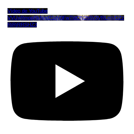
Vídeo de YouTube
VVUxRmppRkNnd21qV0FwTldON2h5V3VRLmVDZz
RiRjRRSHZ3