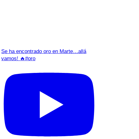
Se ha encontrado oro en Marte…allá
vamos! 🔥#oro