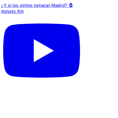
¿Y si los simios tomaran Madrid? 🦍
#shorts #IA