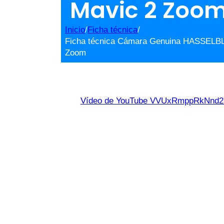
Mavic 2 Zoo
Inicio
/
Ficha técnica
/
Ficha técnica Cámara Genuina HASSELBL
Zoom
Vídeo de YouTube VVUxRmppRkNn