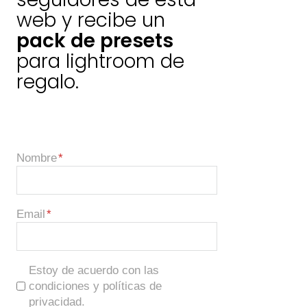
web y recibe un
pack de presets
para lightroom de
regalo.
Nombre
Email
Estoy de acuerdo con las
condiciones y políticas de
privacidad.