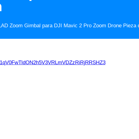
m
AD Zoom Gimbal para DJI Mavic 2 Pro Zoom Drone Pieza d
d21qV0FwTldON2h5V3VRLmVDZzRiRjRRSHZ3