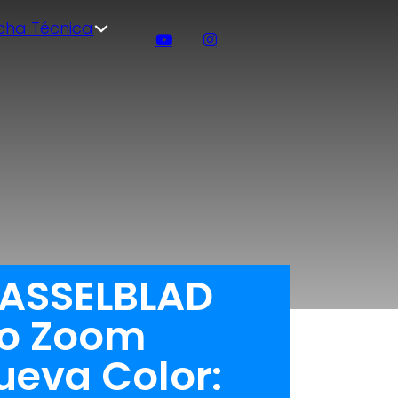
icha Técnica
HASSELBLAD
ro Zoom
ueva Color: