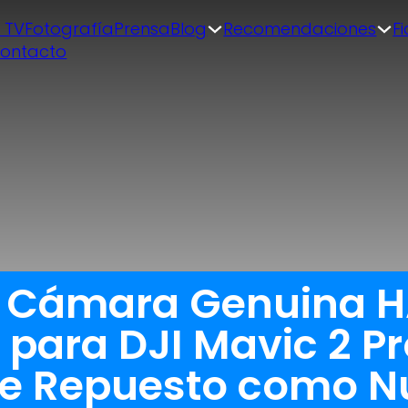
| TV
Fotografía
Prensa
Blog
Recomendaciones
F
ontacto
a Cámara Genuina 
para DJI Mavic 2 P
de Repuesto como N