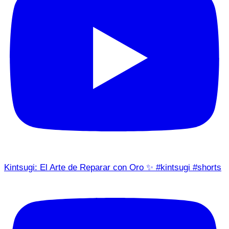
Kintsugi: El Arte de Reparar con Oro ✨ #kintsugi #shorts