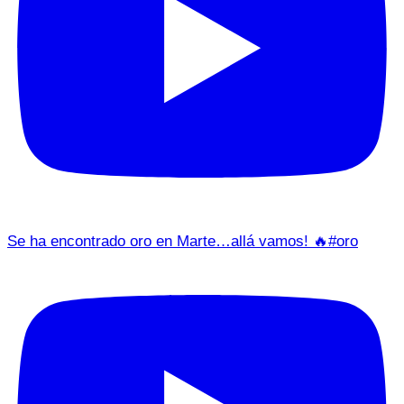
Se ha encontrado oro en Marte…allá vamos! 🔥#oro