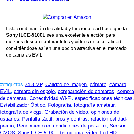
Esta combinación de calidad y funcionalidad hace que la
Sony ILCE-5100L
sea una excelente elección para
quienes desean capturar fotos y vídeos de alta calidad,
convirtiéndose así en una opción atractiva en el mercado
de cámaras EVIL.
#etiquetas
24.3 MP
,
Calidad de imagen
,
cámara
,
cámara
EVIL
,
cámara sin espejo
,
comparación de cámaras
,
compra
de cámaras
,
Conectividad Wi-Fi
,
especificaciones técnicas
,
Estabilizador Óptico
,
Fotografía
,
fotografía amateur
,
fotografía de vlogs
,
Grabación de video
,
opiniones de
usuarios
,
Pantalla táctil
,
pros y contras
,
relación calidad-
precio
,
Rendimiento en condiciones de poca luz
,
Sensor
CMOS
,
Sony ILCE-5100L
,
tecnología
,
vídeo Full HD