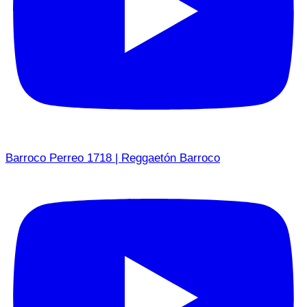
Barroco Perreo 1718 | Reggaetón Barroco