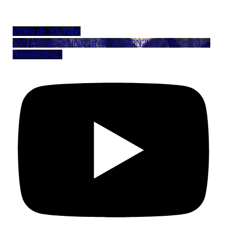
Vídeo de YouTube
VVUxRmppRkNnd21qV0FwTldON2h5V3VRLmVDZz
RiRjRRSHZ3