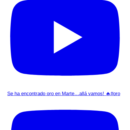
Se ha encontrado oro en Marte…allá vamos! 🔥#oro