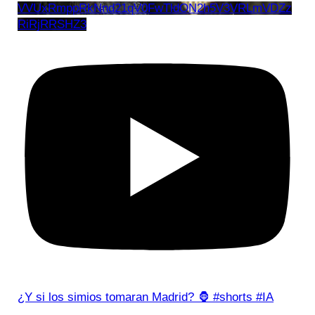
VVUxRmppRkNnd21qV0FwTldON2h5V3VRLmVDZz
RiRjRRSHZ3
¿Y si los simios tomaran Madrid? 🦍 #shorts #IA