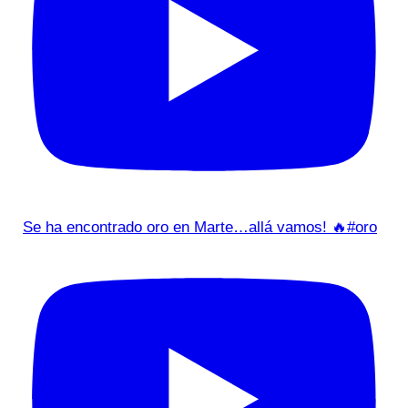
Se ha encontrado oro en Marte…allá vamos! 🔥#oro