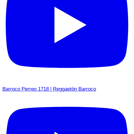
Barroco Perreo 1718 | Reggaetón Barroco