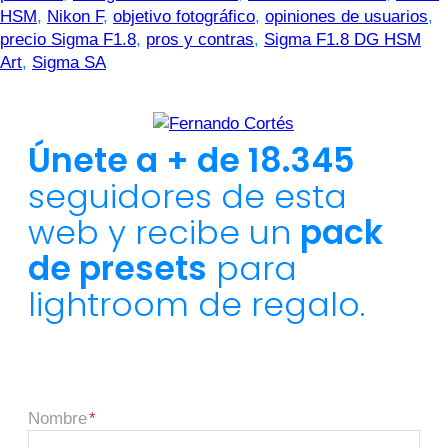
HSM
,
Nikon F
,
objetivo fotográfico
,
opiniones de usuarios
,
precio Sigma F1.8
,
pros y contras
,
Sigma F1.8 DG HSM
Art
,
Sigma SA
Únete a + de 18.345
seguidores de esta
web y recibe un
pack
de presets
para
lightroom de regalo.
Nombre