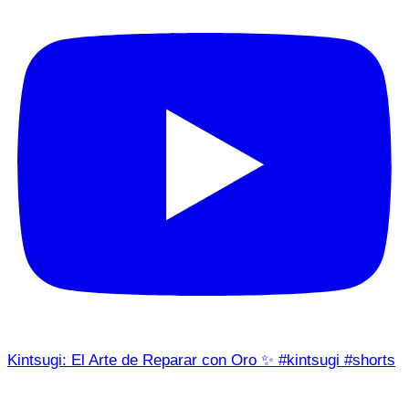
Kintsugi: El Arte de Reparar con Oro ✨ #kintsugi #shorts