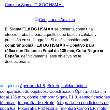
Comprar Sigma F1.8 DG HSM Art
El
Sigma F1.8 DG HSM Art
se presenta como una
elección robusta para aquellos que buscan calidad y
precisión en su fotografía. Si estás considerando
comprar Sigma F1.8 DG HSM Art – Objetivo para
réflex con Distancia Focal de 135 mm, Color Negro en
España
, definitivamente, este objetivo no te
decepcionará.
#etiquetas
Apertura f/1.8
,
Bokeh
,
calidad óptica
,
comparación de objetivos
,
Construcción Óptica
,
distancia
focal 135 mm
,
dónde comprar Sigma F1.8
,
especificaciones
técnicas
,
fotografía de retrato
,
fotografía en condiciones de
poca luz
,
Fotografía Profesional
,
montura Canon EF
,
motor