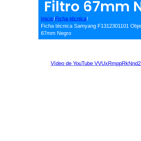
Filtro 67mm 
Inicio
/
Ficha técnica
/
Ficha técnica Samyang F1312301101 Objet
67mm Negro
Vídeo de YouTube VVUxRmppRkNn