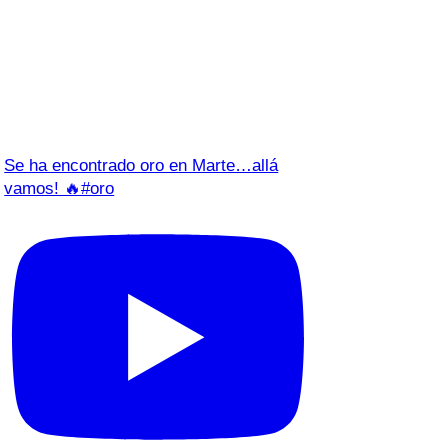
Se ha encontrado oro en Marte…allá
vamos! 🔥#oro