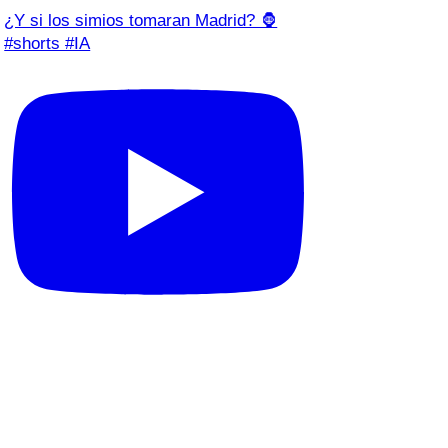
¿Y si los simios tomaran Madrid? 🦍
#shorts #IA