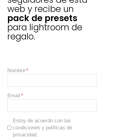
web y recibe un
pack de presets
para lightroom de
regalo.
Nombre
Email
Estoy de acuerdo con las
condiciones y políticas de
privacidad.