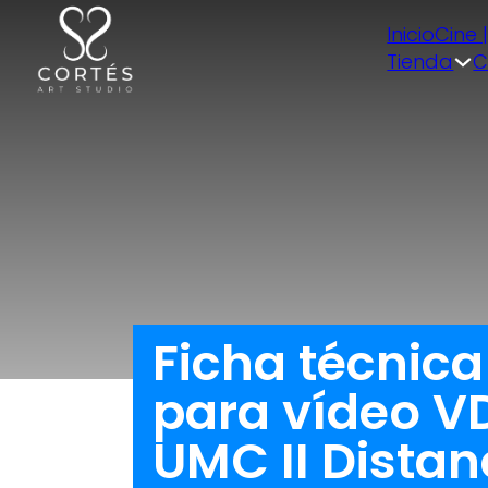
Inicio
Cine 
Tienda
C
Ficha técnica
para vídeo VD
UMC II Distan