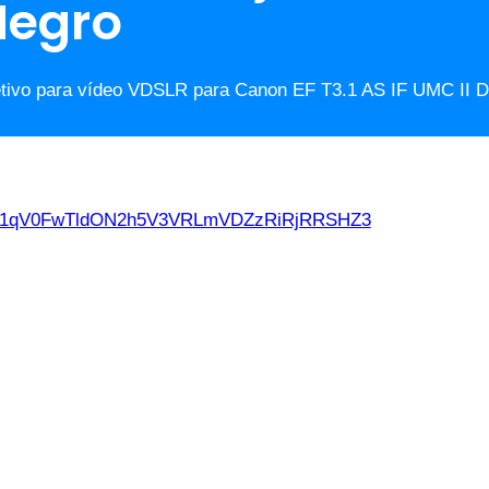
Negro
ivo para vídeo VDSLR para Canon EF T3.1 AS IF UMC II Dis
d21qV0FwTldON2h5V3VRLmVDZzRiRjRRSHZ3