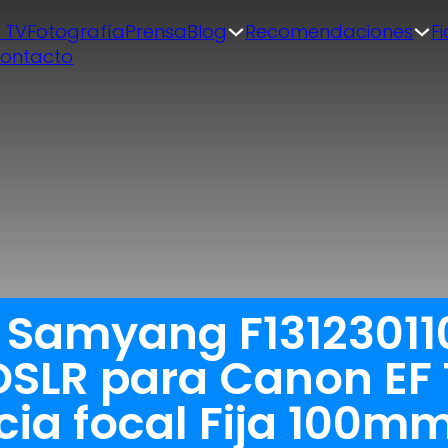
| TV
Fotografía
Prensa
Blog
Recomendaciones
F
ontacto
 Samyang F131230110
SLR para Canon EF T
cia focal Fija 100m