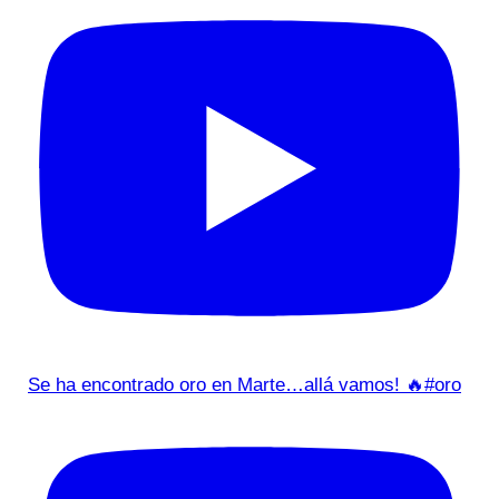
Se ha encontrado oro en Marte…allá vamos! 🔥#oro