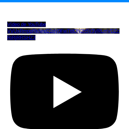
Vídeo de YouTube
VVUxRmppRkNnd21qV0FwTldON2h5V3VRLmVDZz
RiRjRRSHZ3