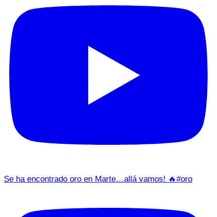
Se ha encontrado oro en Marte…allá vamos! 🔥#oro