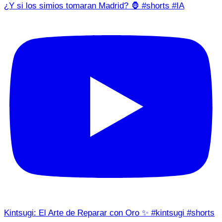
¿Y si los simios tomaran Madrid? 🦍 #shorts #IA
Kintsugi: El Arte de Reparar con Oro ✨ #kintsugi #shorts