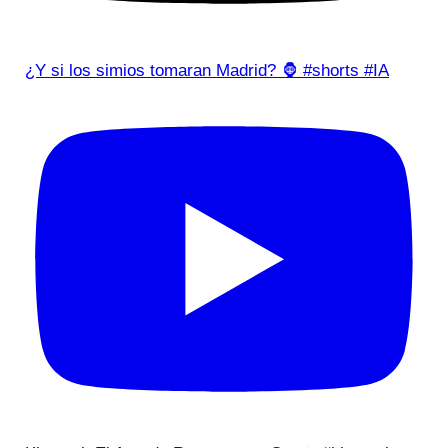
¿Y si los simios tomaran Madrid? 🦍 #shorts #IA