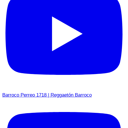
Barroco Perreo 1718 | Reggaetón Barroco