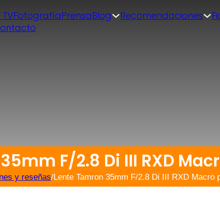
| TV
Fotografía
Prensa
Blog
Recomendaciones
F
ontacto
35mm F/2.8 Di III RXD Macr
nes y reseñas
/
Lente Tamron 35mm F/2.8 Di III RXD Macro 