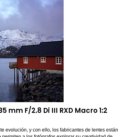
5 mm F/2.8 Di III RXD Macro 1:2
e evolución, y con ello, los fabricantes de lentes están
permiten a los fotógrafos explorar su creatividad de