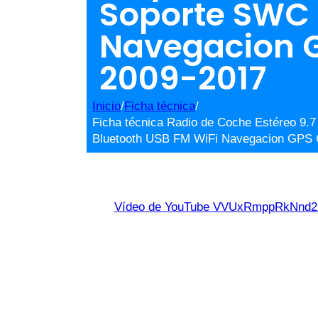
Soporte SWC 
Navegacion G
2009-2017
Inicio
/
Ficha técnica
/
Ficha técnica Radio de Coche Estéreo 9.7 
Bluetooth USB FM WiFi Navegacion GPS 
Vídeo de YouTube VVUxRmppRkNn