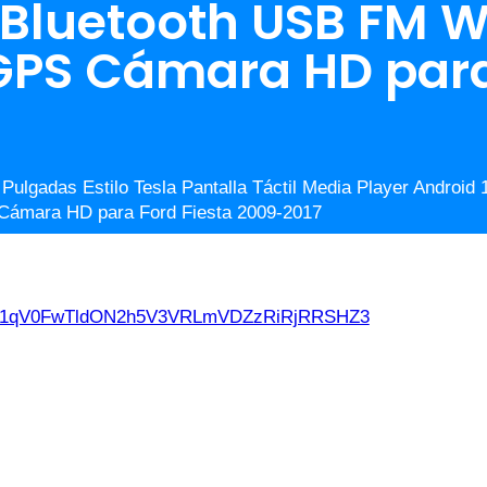
Bluetooth USB FM W
PS Cámara HD para 
Pulgadas Estilo Tesla Pantalla Táctil Media Player Androi
Cámara HD para Ford Fiesta 2009-2017
d21qV0FwTldON2h5V3VRLmVDZzRiRjRRSHZ3