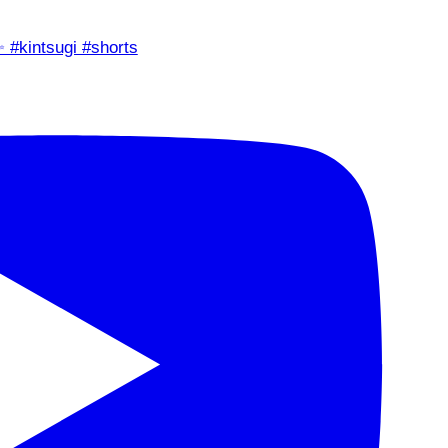
✨ #kintsugi #shorts