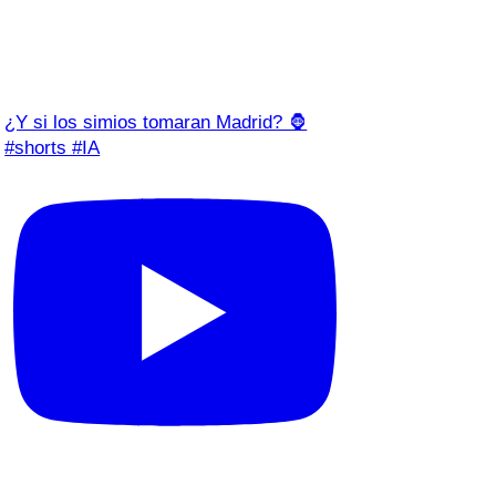
¿Y si los simios tomaran Madrid? 🦍
#shorts #IA