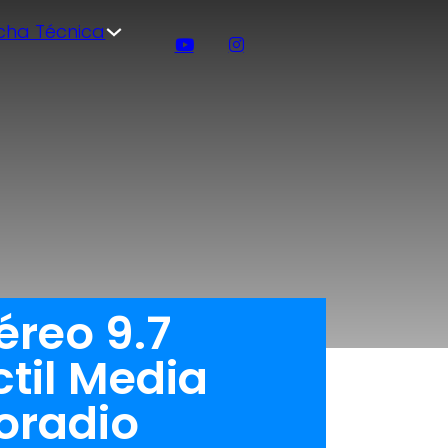
icha Técnica
éreo 9.7
ctil Media
oradio