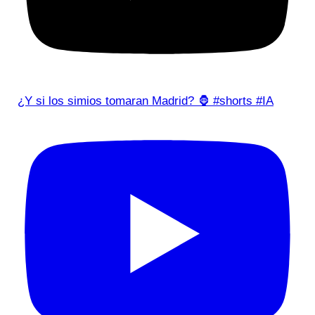
¿Y si los simios tomaran Madrid? 🦍 #shorts #IA