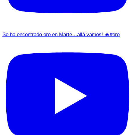
Se ha encontrado oro en Marte…allá vamos! 🔥#oro