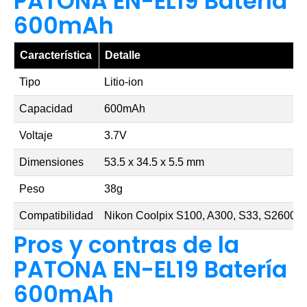
PATONA EN-EL19 Batería
600mAh
Característica
Detalle
Tipo
Litio-ion
Capacidad
600mAh
Voltaje
3.7V
Dimensiones
53.5 x 34.5 x 5.5 mm
Peso
38g
Compatibilidad
Nikon Coolpix S100, A300, S33, S2600,
Pros y contras de la
PATONA EN-EL19 Batería
600mAh