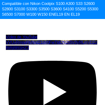
Compatible con Nikon Coolpix S100 A300 S33 S2600
S2800 S3100 S3300 S3500 S3600 S4100 S5200 S5300
S6500 S7000 W100 W150 ENEL19 EN EL19
Vídeo de YouTube
VVUxRmppRkNnd21qV0FwTldON2h5V3VRLmVDZz
RiRjRRSHZ3