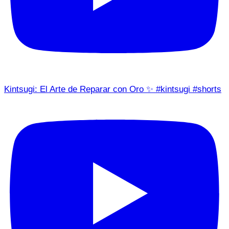
Kintsugi: El Arte de Reparar con Oro ✨ #kintsugi #shorts