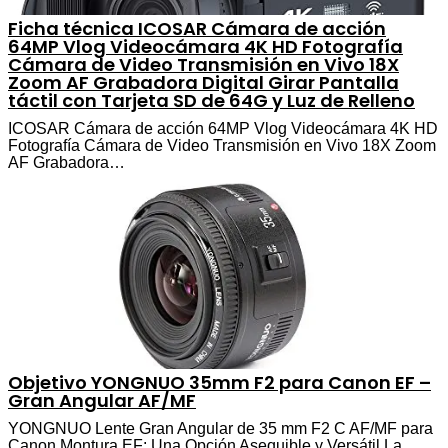
Ficha técnica ICOSAR Cámara de acción
64MP Vlog Videocámara 4K HD Fotografía
Cámara de Video Transmisión en Vivo 18X
Zoom AF Grabadora Digital Girar Pantalla
táctil con Tarjeta SD de 64G y Luz de Relleno
ICOSAR Cámara de acción 64MP Vlog Videocámara 4K HD
Fotografía Cámara de Video Transmisión en Vivo 18X Zoom
AF Grabadora…
Objetivo YONGNUO 35mm F2 para Canon EF –
Gran Angular AF/MF
YONGNUO Lente Gran Angular de 35 mm F2 C AF/MF para
Canon Montura EF: Una Opción Asequible y Versátil La…