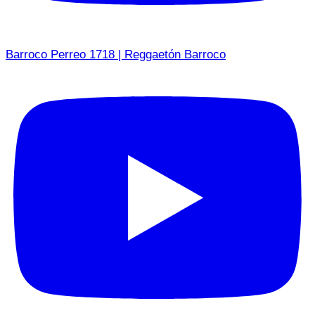
Barroco Perreo 1718 | Reggaetón Barroco