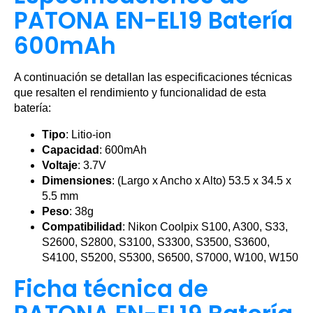
PATONA EN-EL19 Batería
600mAh
A continuación se detallan las especificaciones técnicas
que resalten el rendimiento y funcionalidad de esta
batería:
Tipo
: Litio-ion
Capacidad
: 600mAh
Voltaje
: 3.7V
Dimensiones
: (Largo x Ancho x Alto) 53.5 x 34.5 x
5.5 mm
Peso
: 38g
Compatibilidad
: Nikon Coolpix S100, A300, S33,
S2600, S2800, S3100, S3300, S3500, S3600,
S4100, S5200, S5300, S6500, S7000, W100, W150
Ficha técnica de