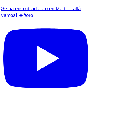
Se ha encontrado oro en Marte…allá
vamos! 🔥#oro