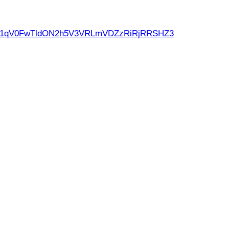
d21qV0FwTldON2h5V3VRLmVDZzRiRjRRSHZ3