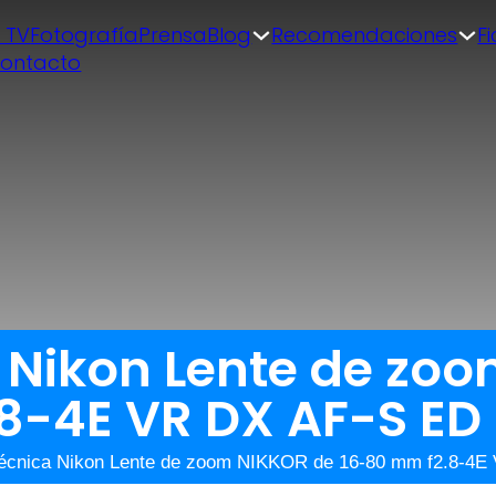
| TV
Fotografía
Prensa
Blog
Recomendaciones
F
ontacto
a Nikon Lente de zo
8-4E VR DX AF-S ED
técnica Nikon Lente de zoom NIKKOR de 16-80 mm f2.8-4E