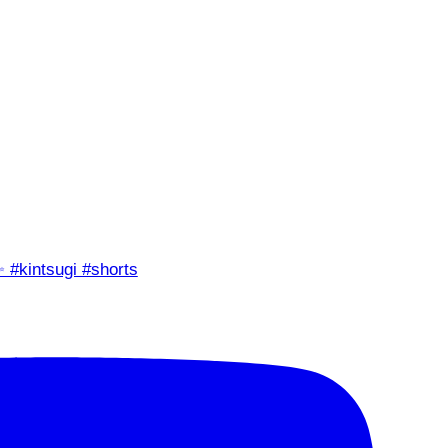
✨ #kintsugi #shorts