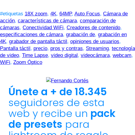
#etiquetas
18X zoom
,
4K
,
64MP
,
Auto Focus
,
Cámara de
acción
,
características de cámara
,
comparación de
cámaras
,
Conectividad WiFi
,
Creadores de contenido
,
especificaciones de cámara
,
grabación de
,
grabación en
4K
,
grabador de pantalla táctil
,
opiniones de usuarios
,
Pantalla táctil
,
precio
,
pros y contras
,
Streaming
,
tecnología
de video
,
Time Lapse
,
video digital
,
videocámara
,
webcam
,
WiFi
,
Zoom Óptico
Únete a + de 18.345
seguidores de esta
web y recibe un
pack
de presets
para