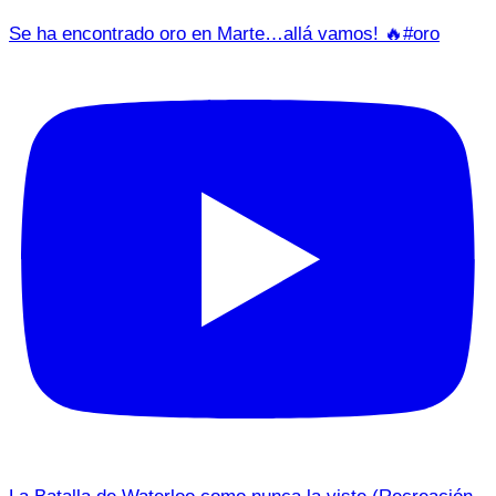
Se ha encontrado oro en Marte…allá vamos! 🔥#oro