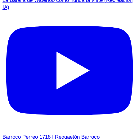
La Batalla de Waterloo como nunca la viste (Recreación
IA)
Barroco Perreo 1718 | Reggaetón Barroco