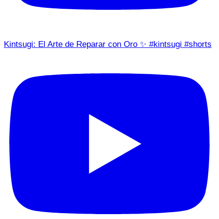
Kintsugi: El Arte de Reparar con Oro ✨ #kintsugi #shorts