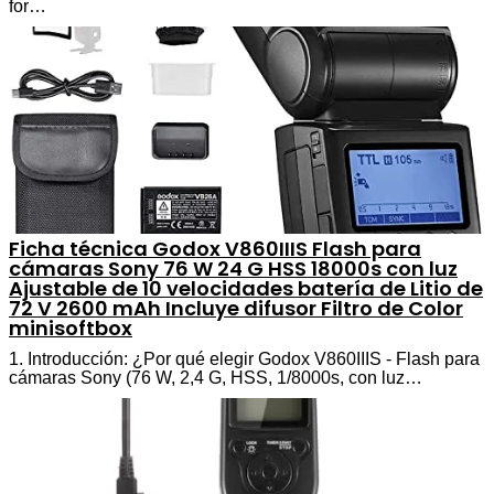
for…
Ficha técnica Godox V860IIIS Flash para
cámaras Sony 76 W 24 G HSS 18000s con luz
Ajustable de 10 velocidades batería de Litio de
72 V 2600 mAh Incluye difusor Filtro de Color
minisoftbox
1. Introducción: ¿Por qué elegir Godox V860IIIS - Flash para
cámaras Sony (76 W, 2,4 G, HSS, 1/8000s, con luz…