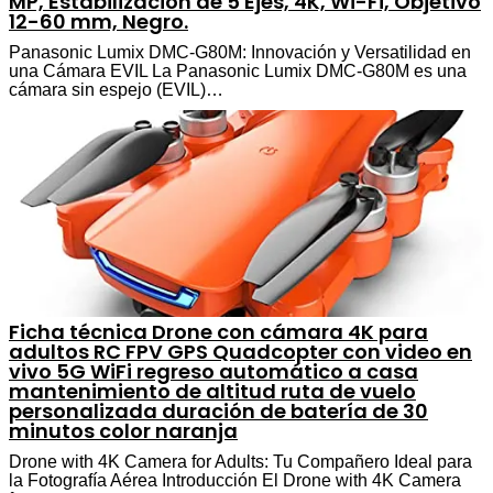
MP, Estabilización de 5 Ejes, 4K, Wi-Fi, Objetivo
12-60 mm, Negro.
Panasonic Lumix DMC-G80M: Innovación y Versatilidad en
una Cámara EVIL La Panasonic Lumix DMC-G80M es una
cámara sin espejo (EVIL)…
Ficha técnica Drone con cámara 4K para
adultos RC FPV GPS Quadcopter con video en
vivo 5G WiFi regreso automático a casa
mantenimiento de altitud ruta de vuelo
personalizada duración de batería de 30
minutos color naranja
Drone with 4K Camera for Adults: Tu Compañero Ideal para
la Fotografía Aérea Introducción El Drone with 4K Camera