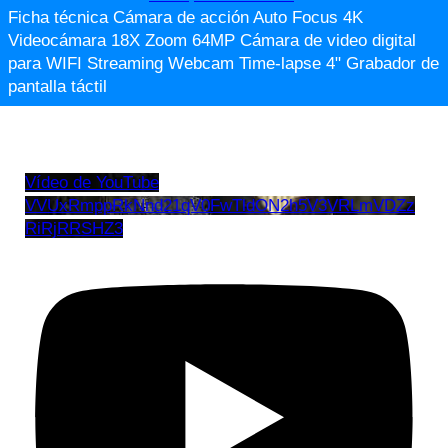
Ficha técnica Cámara de acción Auto Focus 4K
Videocámara 18X Zoom 64MP Cámara de video digital
para WIFI Streaming Webcam Time-lapse 4" Grabador de
pantalla táctil
Vídeo de YouTube
VVUxRmppRkNnd21qV0FwTldON2h5V3VRLmVDZz
RiRjRRSHZ3