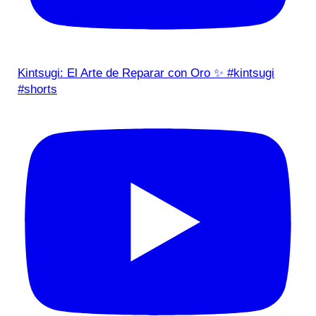
Kintsugi: El Arte de Reparar con Oro ✨ #kintsugi
#shorts