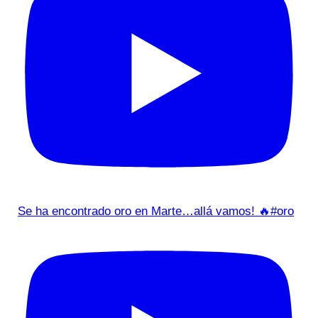
Se ha encontrado oro en Marte…allá vamos! 🔥#oro