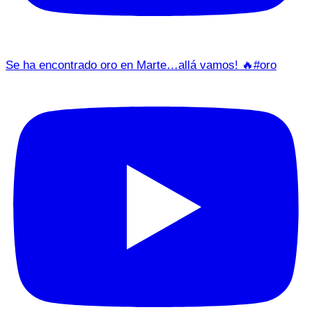
Se ha encontrado oro en Marte…allá vamos! 🔥#oro