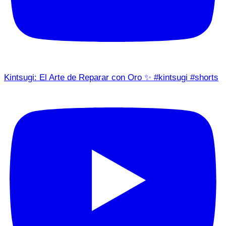
Kintsugi: El Arte de Reparar con Oro ✨ #kintsugi #shorts