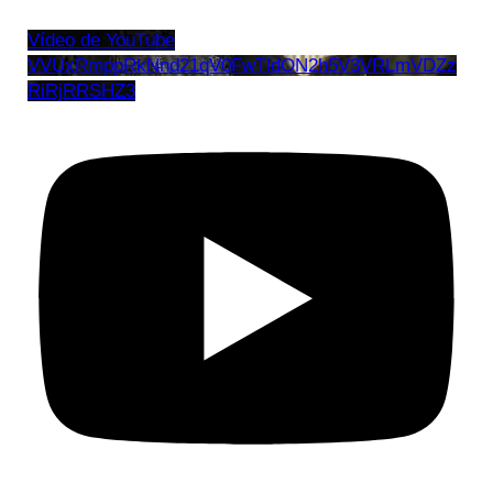
Vídeo de YouTube
VVUxRmppRkNnd21qV0FwTldON2h5V3VRLmVDZz
RiRjRRSHZ3