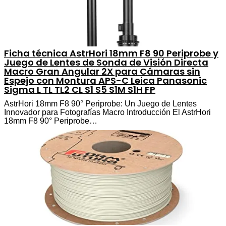
Ficha técnica AstrHori 18mm F8 90 Periprobe y
Juego de Lentes de Sonda de Visión Directa
Macro Gran Angular 2X para Cámaras sin
Espejo con Montura APS-C Leica Panasonic
Sigma L TL TL2 CL S1 S5 S1M S1H FP
AstrHori 18mm F8 90° Periprobe: Un Juego de Lentes
Innovador para Fotografías Macro Introducción El AstrHori
18mm F8 90° Periprobe…