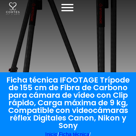
Ficha técnica IFOOTAGE Trípode
de 155 cm de Fibra de Carbono
para cámara de vídeo con Clip
rápido, Carga máxima de 9 kg,
Compatible con videocámaras
réflex Digitales Canon, Nikon y
Sony
Inicio
/
Ficha técnica
/