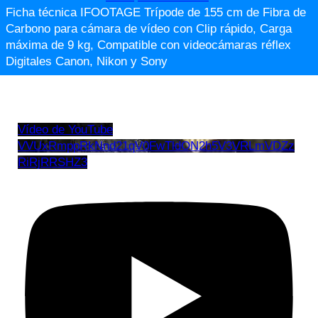
Ficha técnica IFOOTAGE Trípode de 155 cm de Fibra de
Carbono para cámara de vídeo con Clip rápido, Carga
máxima de 9 kg, Compatible con videocámaras réflex
Digitales Canon, Nikon y Sony
Vídeo de YouTube
VVUxRmppRkNnd21qV0FwTldON2h5V3VRLmVDZz
RiRjRRSHZ3