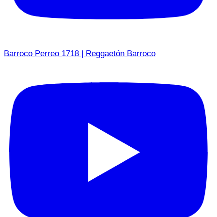
Barroco Perreo 1718 | Reggaetón Barroco