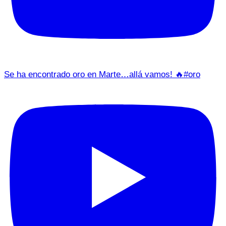
Se ha encontrado oro en Marte…allá vamos! 🔥#oro