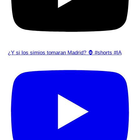
¿Y si los simios tomaran Madrid? 🦍 #shorts #IA