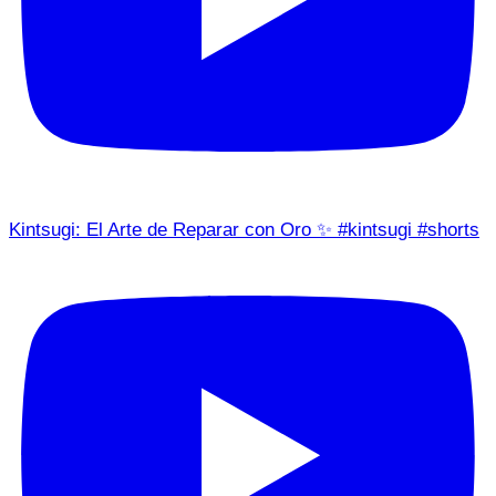
Kintsugi: El Arte de Reparar con Oro ✨ #kintsugi #shorts