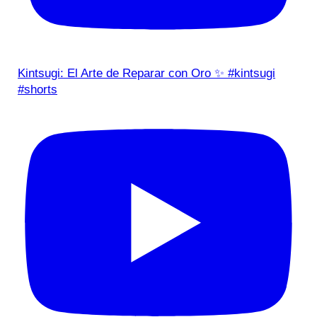
Kintsugi: El Arte de Reparar con Oro ✨ #kintsugi
#shorts