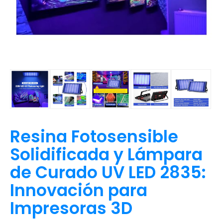
Resina Fotosensible
Solidificada y Lámpara
de Curado UV LED 2835:
Innovación para
Impresoras 3D