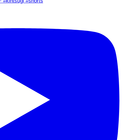
✨ #kintsugi #shorts