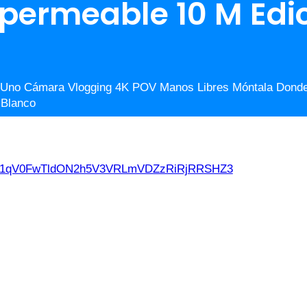
permeable 10 M Edic
n Uno Cámara Vlogging 4K POV Manos Libres Móntala Donde 
 Blanco
d21qV0FwTldON2h5V3VRLmVDZzRiRjRRSHZ3