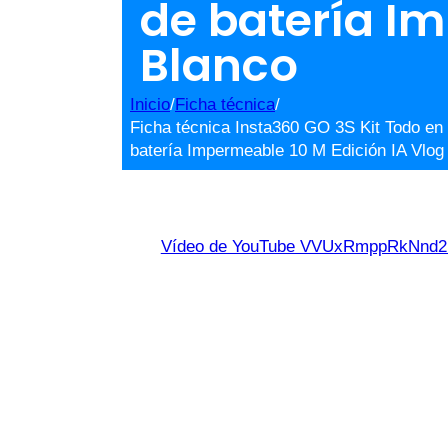
de batería Im
Blanco
Inicio
/
Ficha técnica
/
Ficha técnica Insta360 GO 3S Kit Todo e
batería Impermeable 10 M Edición IA Vlog
Vídeo de YouTube VVUxRmppRkNn