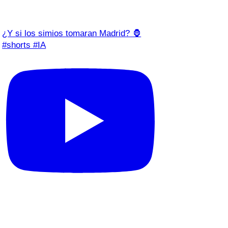
¿Y si los simios tomaran Madrid? 🦍
#shorts #IA