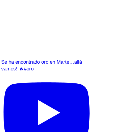
Se ha encontrado oro en Marte…allá
vamos! 🔥#oro