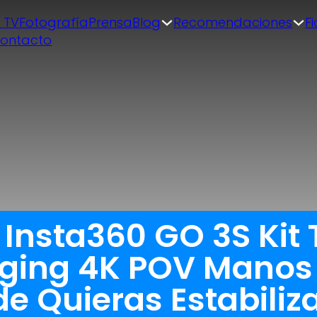
| TV
Fotografía
Prensa
Blog
Recomendaciones
F
ontacto
 Insta360 GO 3S Kit
ing 4K POV Manos 
 Quieras Estabiliz