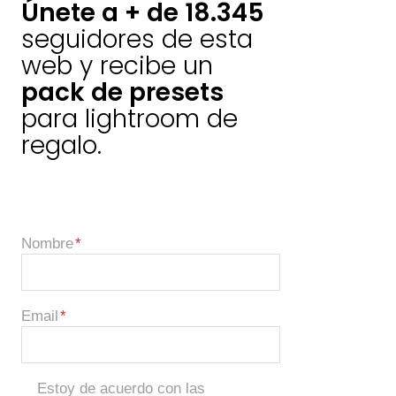
Únete a + de 18.345
seguidores de esta
web y recibe un
pack de presets
para lightroom de
regalo.
Nombre
Email
Estoy de acuerdo con las