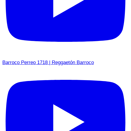
Barroco Perreo 1718 | Reggaetón Barroco