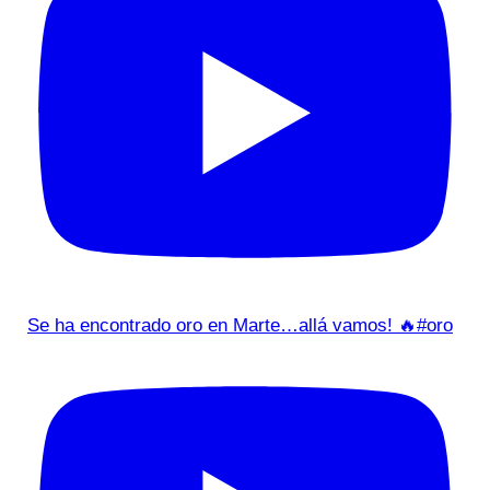
Se ha encontrado oro en Marte…allá vamos! 🔥#oro