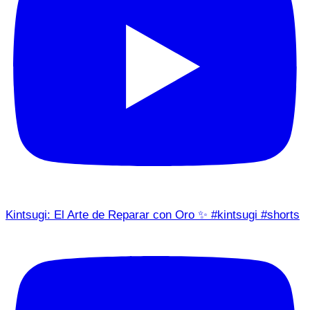
Kintsugi: El Arte de Reparar con Oro ✨ #kintsugi #shorts