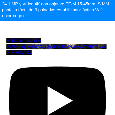
24.1 MP y vídeo 4K con objetivo EF-M 15-45mm IS MM
pantalla táctil de 3 pulgadas estabilizador óptico Wifi
color negro
Vídeo de YouTube
VVUxRmppRkNnd21qV0FwTldON2h5V3VRLmVDZz
RiRjRRSHZ3