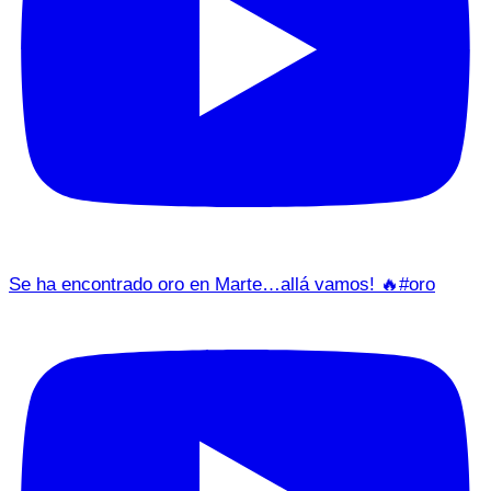
Se ha encontrado oro en Marte…allá vamos! 🔥#oro