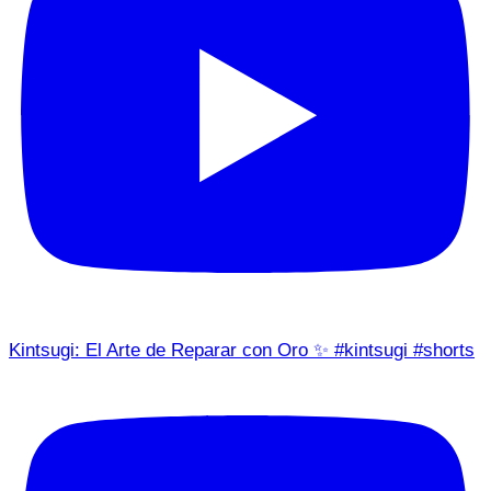
Kintsugi: El Arte de Reparar con Oro ✨ #kintsugi #shorts