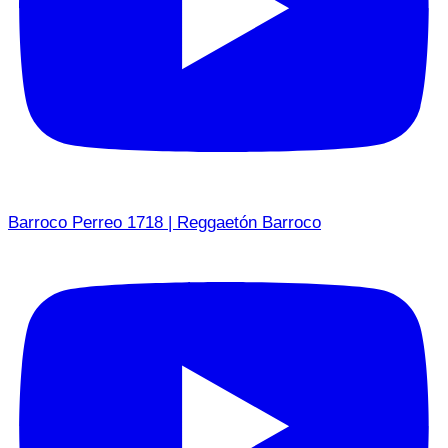
Barroco Perreo 1718 | Reggaetón Barroco