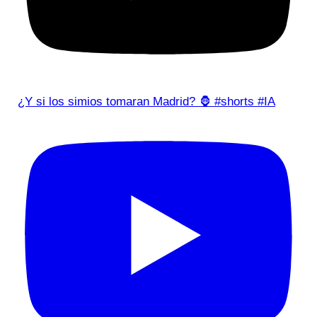
¿Y si los simios tomaran Madrid? 🦍 #shorts #IA