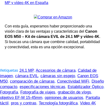
MP y vídeo 4K en España
Con esta guía, esperamos haber proporcionado una
visión clara de las ventajas y características del
Canon
EOS M50 – Kit de cámara EVIL de 24.1 MP y vídeo 4K
.
Si buscas una cámara que combine calidad, portabilidad
y conectividad, esta es una opción excepcional.
#etiquetas
24.1 MP
,
Accesorios de cámara
,
Calidad de
imagen
,
cámara EVIL
,
cámaras sin espejo
,
Canon EOS
M50
,
comparación de cámaras
,
Conectividad WiFi
,
Diseño
compacto
,
especificaciones técnicas
,
Estabilizador Óptico
,
Fotografía
,
Fotografía de viajes
,
grabación de vlogs
,
objetivo EF-M 15-45mm
,
opiniones de usuarios
,
Pantalla
táctil
,
pros y contras
,
Tecnología fotográfica
,
Video 4K