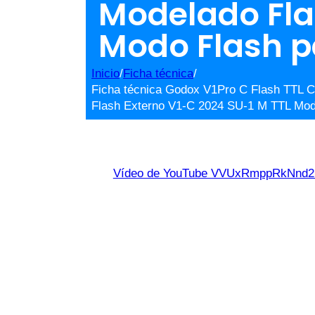
Modelado Fla
Modo Flash 
Inicio
/
Ficha técnica
/
Ficha técnica Godox V1Pro C Flash TTL 
Flash Externo V1-C 2024 SU-1 M TTL Mod
Vídeo de YouTube VVUxRmppRkNn