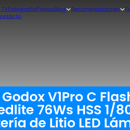
| TV
Fotografía
Prensa
Blog
Recomendaciones
F
ontacto
 Godox V1Pro C Flas
dlite 76Ws HSS 1/8
ría de Litio LED Lá