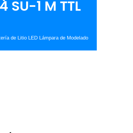
4 SU-1 M TTL
ería de Litio LED Lámpara de Modelado