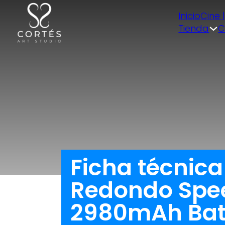
Inicio
Cine 
Tienda
C
Ficha técnica
Redondo Spee
2980mAh Bate