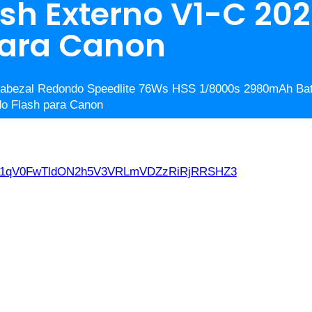
sh Externo V1-C 202
para Canon
Cabezal Redondo Speedlite 76Ws HSS 1/8000s 2980mAh Bat
o Flash para Canon
d21qV0FwTldON2h5V3VRLmVDZzRiRjRRSHZ3