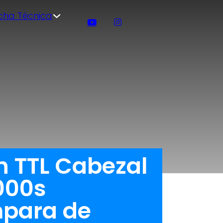
icha Técnica
h TTL Cabezal
000s
mpara de