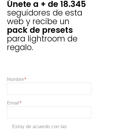
Únete a + de 18.345
seguidores de esta
web y recibe un
pack de presets
para lightroom de
regalo.
Nombre
Email
Estoy de acuerdo con las