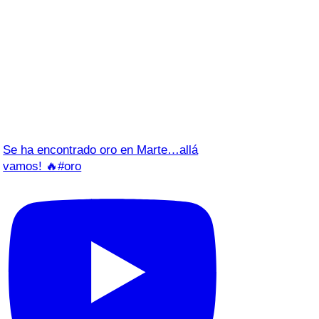
Se ha encontrado oro en Marte…allá
vamos! 🔥#oro