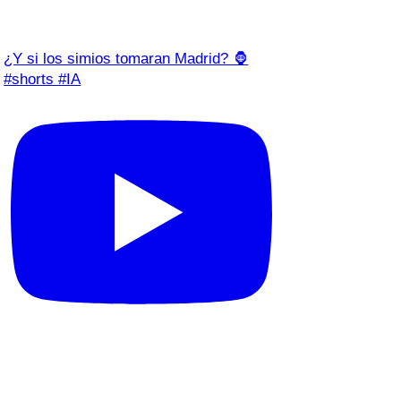
¿Y si los simios tomaran Madrid? 🦍
#shorts #IA