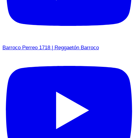
Barroco Perreo 1718 | Reggaetón Barroco