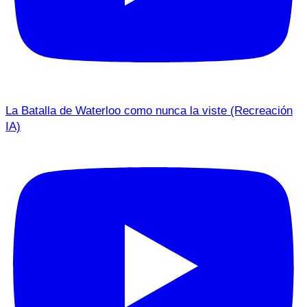
La Batalla de Waterloo como nunca la viste (Recreación
IA)