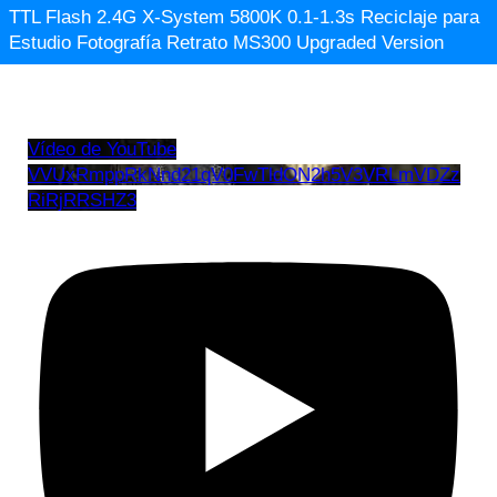
TTL Flash 2.4G X-System 5800K 0.1-1.3s Reciclaje para
Estudio Fotografía Retrato MS300 Upgraded Version
Vídeo de YouTube
VVUxRmppRkNnd21qV0FwTldON2h5V3VRLmVDZz
RiRjRRSHZ3