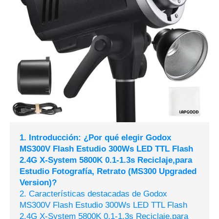
1. Introducción: ¿Por qué elegir Godox
MS300V Flash Estudio 300Ws LED TTL Flash
2.4G X-System 5800K 0.1-1.3s Reciclaje,para
Estudio Fotografía, Retrato (MS300 Upgraded
Version)?
2. Características destacadas de Godox
MS300V Flash Estudio 300Ws LED TTL Flash
2.4G X-System 5800K 0.1-1.3s Reciclaje,para