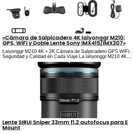
«Cámara de Salpicadero 4K laiyonggr M210:
GPS, WiFi y Doble Lente Sony IMX415/IMX307»
Laiyonggr M210 4K + 2K Cámara de Salpicadero GPS WiFi:
Seguridad y Calidad en Cada Viaje La laliyonggr M210 4K…
Lente SIRUI Sniper 33mm f1.2 autofocus para E
Mount