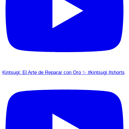
Kintsugi: El Arte de Reparar con Oro ✨ #kintsugi #shorts