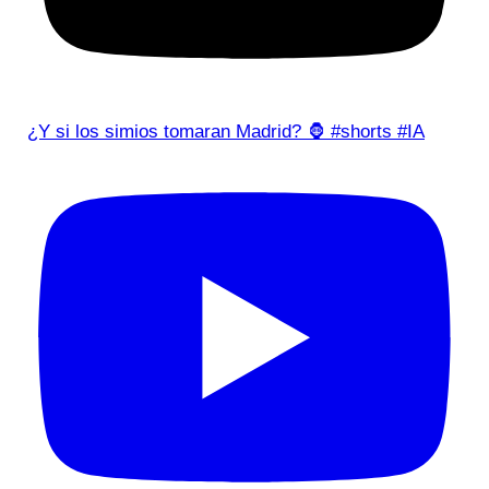
¿Y si los simios tomaran Madrid? 🦍 #shorts #IA