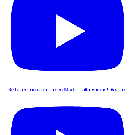
Se ha encontrado oro en Marte…allá vamos! 🔥#oro