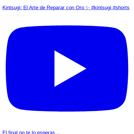
Kintsugi: El Arte de Reparar con Oro ✨ #kintsugi #shorts
El final no te lo esperas…