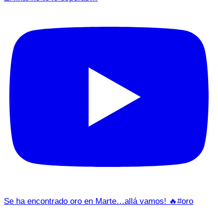
Se ha encontrado oro en Marte…allá vamos! 🔥#oro