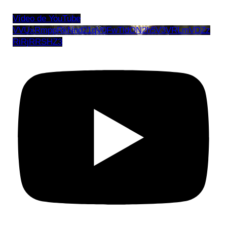
Vídeo de YouTube
VVUxRmppRkNnd21qV0FwTldON2h5V3VRLmVDZz
RiRjRRSHZ3