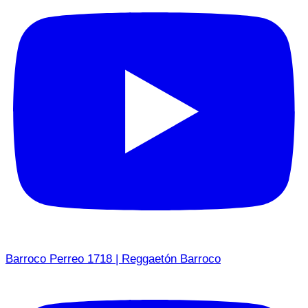
Barroco Perreo 1718 | Reggaetón Barroco