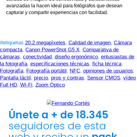
avanzadas la hacen ideal para fotógrafos que desean
capturar y compartir experiencias con facilidad.
#etiquetas
20.2 megapíxeles
,
Calidad de imagen
,
Cámara
compacta
,
Canon PowerShot G5 X
,
Comparativa de
cámaras
,
conectividad
,
diseño ergonómico
,
entusiastas de
la fotografía
,
especificaciones técnicas
,
ficha técnica
,
Fotografía
,
Fotografía portátil
,
NFC
,
opiniones de usuarios
,
Pantalla táctil
,
precio
,
pros y contras
,
Sensor CMOS
,
vídeo
Full HD
,
Wi-Fi
,
Zoom Óptico
Únete a + de 18.345
seguidores de esta
web y recibe un
pack