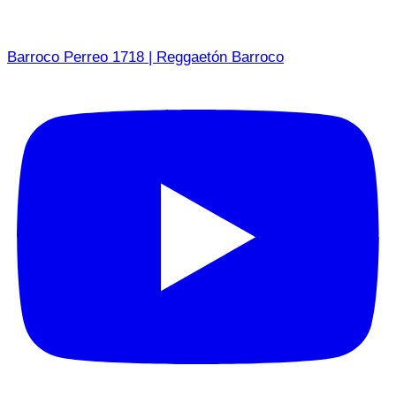
Barroco Perreo 1718 | Reggaetón Barroco