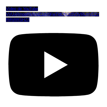
Vídeo de YouTube
VVUxRmppRkNnd21qV0FwTldON2h5V3VRLmVDZz
RiRjRRSHZ3