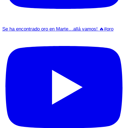
Se ha encontrado oro en Marte…allá vamos! 🔥#oro