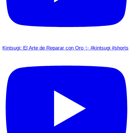
Kintsugi: El Arte de Reparar con Oro ✨ #kintsugi #shorts