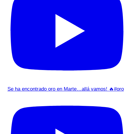
Se ha encontrado oro en Marte…allá vamos! 🔥#oro