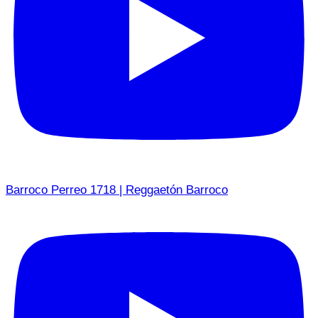
Barroco Perreo 1718 | Reggaetón Barroco