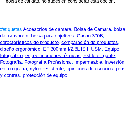
bolsa de calidad, no dudes en considerar esta opción.
#etiquetas
Accesorios de cámara
,
Bolsa de Cámara
,
bolsa
de transporte
,
bolsa para objetivos
,
Canon 300B
,
características de producto
,
comparación de productos
,
diseño ergonómico
,
EF 300mm f/2.8L IS II USM
,
Equipo
fotográfico
,
especificaciones técnicas
,
Estilo elegante
,
Fotografía
,
Fotografía Profesional
,
impermeable
,
inversión
en fotografía
,
nylon resistente
,
opiniones de usuarios
,
pros
y contras
,
protección de equipo