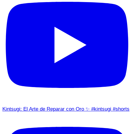
Kintsugi: El Arte de Reparar con Oro ✨ #kintsugi #shorts