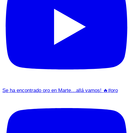
Se ha encontrado oro en Marte…allá vamos! 🔥#oro