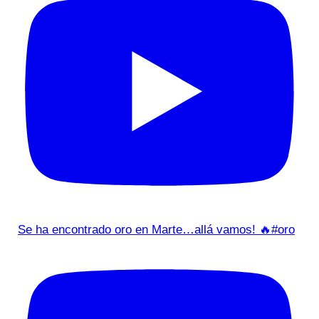
Se ha encontrado oro en Marte…allá vamos! 🔥#oro