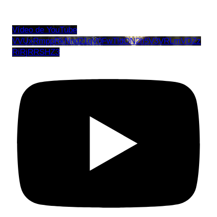
Vídeo de YouTube
VVUxRmppRkNnd21qV0FwTldON2h5V3VRLmVDZz
RiRjRRSHZ3