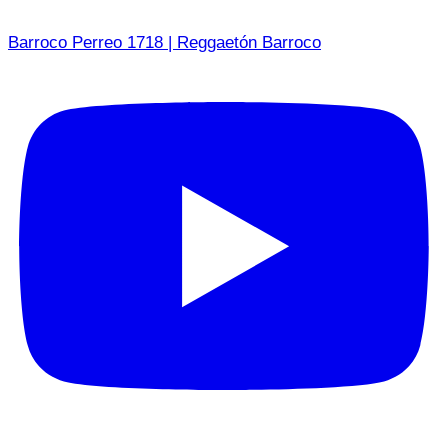
Barroco Perreo 1718 | Reggaetón Barroco