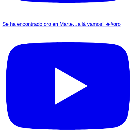
Se ha encontrado oro en Marte…allá vamos! 🔥#oro