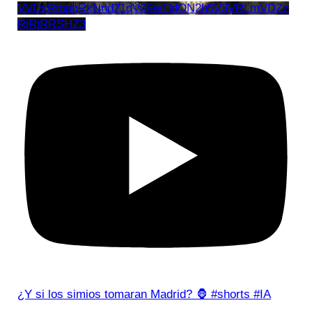
VVUxRmppRkNnd21qV0FwTldON2h5V3VRLmVDZz
RiRjRRSHZ3
¿Y si los simios tomaran Madrid? 🦍 #shorts #IA