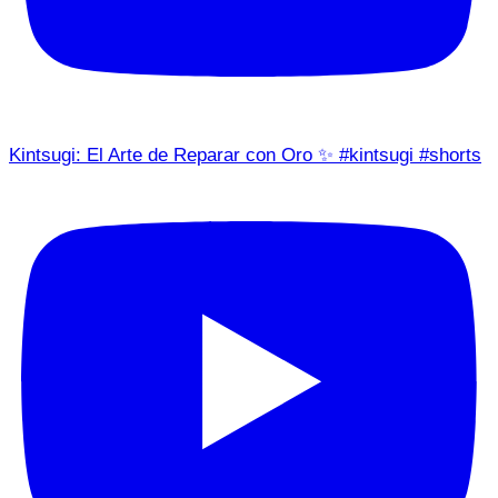
Kintsugi: El Arte de Reparar con Oro ✨ #kintsugi #shorts