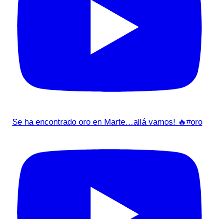
Se ha encontrado oro en Marte…allá vamos! 🔥#oro