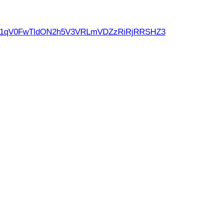
d21qV0FwTldON2h5V3VRLmVDZzRiRjRRSHZ3