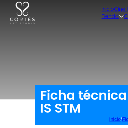
Inicio
Cine 
Tienda
C
Ficha técnic
IS STM
Inicio
/
Fi