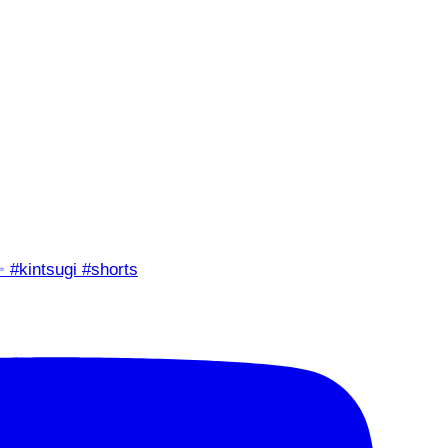
✨ #kintsugi #shorts