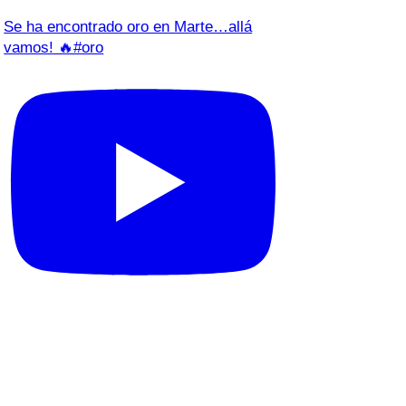
Se ha encontrado oro en Marte…allá
vamos! 🔥#oro