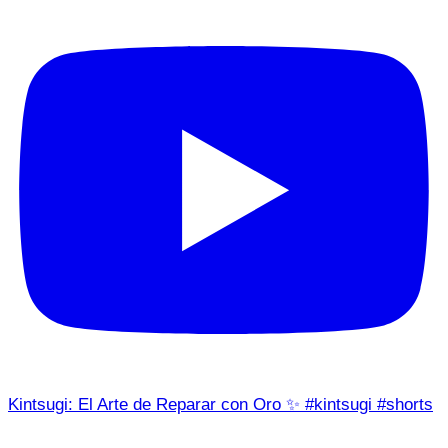
Kintsugi: El Arte de Reparar con Oro ✨ #kintsugi #shorts