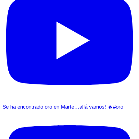
Se ha encontrado oro en Marte…allá vamos! 🔥#oro