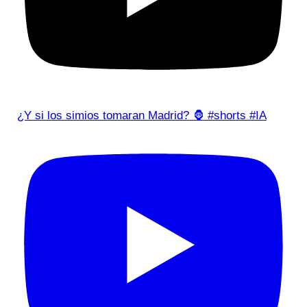
¿Y si los simios tomaran Madrid? 🦍 #shorts #IA