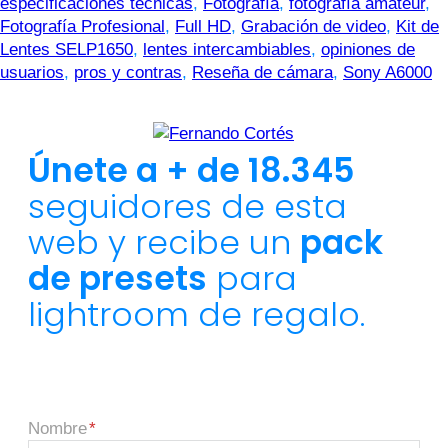
especificaciones técnicas
,
Fotografía
,
fotografía amateur
,
Fotografía Profesional
,
Full HD
,
Grabación de video
,
Kit de
Lentes SELP1650
,
lentes intercambiables
,
opiniones de
usuarios
,
pros y contras
,
Reseña de cámara
,
Sony A6000
Únete a + de 18.345
seguidores de esta
web y recibe un
pack
de presets
para
lightroom de regalo.
Nombre