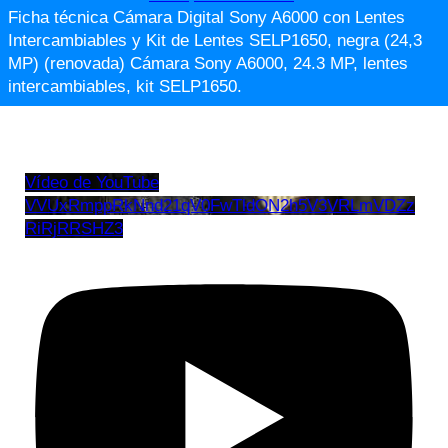
Ficha técnica Cámara Digital Sony A6000 con Lentes
Intercambiables y Kit de Lentes SELP1650, negra (24,3
MP) (renovada) Cámara Sony A6000, 24.3 MP, lentes
intercambiables, kit SELP1650.
Vídeo de YouTube
VVUxRmppRkNnd21qV0FwTldON2h5V3VRLmVDZz
RiRjRRSHZ3