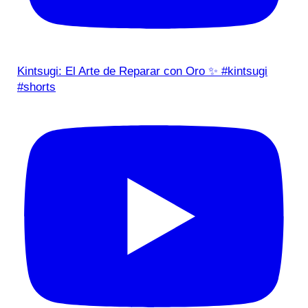
Kintsugi: El Arte de Reparar con Oro ✨ #kintsugi
#shorts