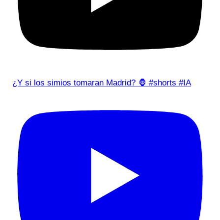
¿Y si los simios tomaran Madrid? 🦍 #shorts #IA