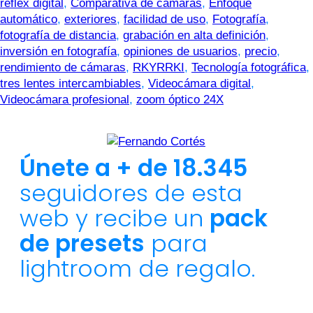
réflex digital
,
Comparativa de cámaras
,
Enfoque
automático
,
exteriores
,
facilidad de uso
,
Fotografía
,
fotografía de distancia
,
grabación en alta definición
,
inversión en fotografía
,
opiniones de usuarios
,
precio
,
rendimiento de cámaras
,
RKYRRKI
,
Tecnología fotográfica
,
tres lentes intercambiables
,
Videocámara digital
,
Videocámara profesional
,
zoom óptico 24X
Únete a + de 18.345
seguidores de esta
web y recibe un
pack
de presets
para
lightroom de regalo.