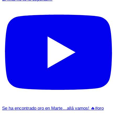
Se ha encontrado oro en Marte…allá vamos! 🔥#oro