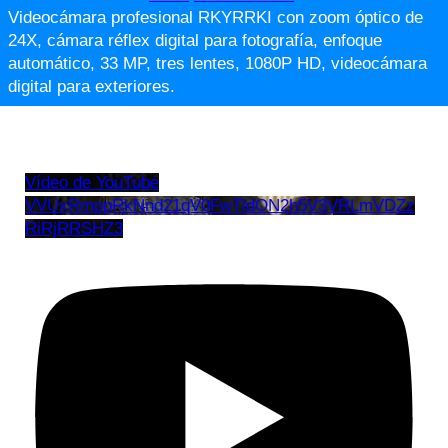
Videocámara profesional RKYRRKI con zoom óptico de
24X, cámara réflex digital para fotografía, enfoque
automático, 33 MP, tres lentes, 1080P HD, videocámara
digital para exteriores.
Vídeo de YouTube
VVUxRmppRkNnd21qV0FwTldON2h5V3VRLmVDZz
RiRjRRSHZ3