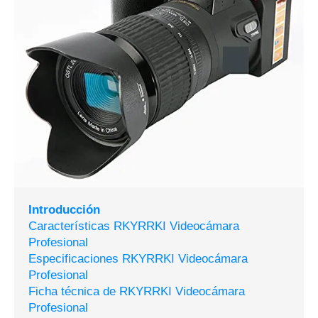
Introducción
Características RKYRRKI Videocámara
Profesional
Especificaciones RKYRRKI Videocámara
Profesional
Ficha técnica de RKYRRKI Videocámara
Profesional