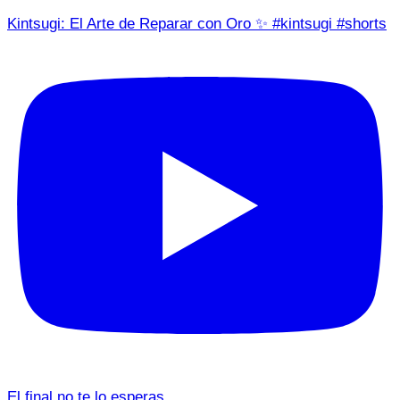
Kintsugi: El Arte de Reparar con Oro ✨ #kintsugi #shorts
El final no te lo esperas…