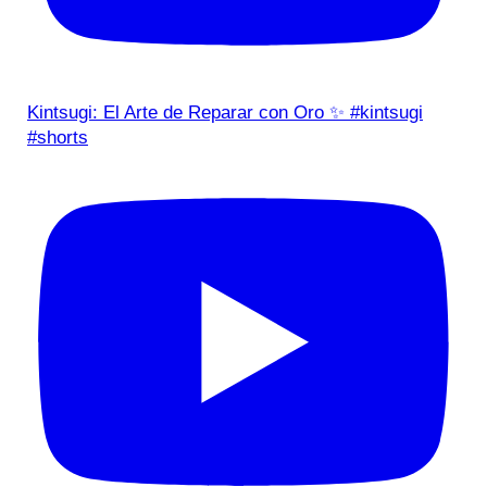
Kintsugi: El Arte de Reparar con Oro ✨ #kintsugi
#shorts