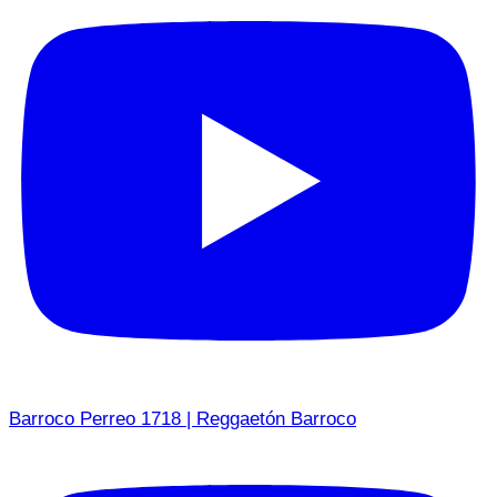
Barroco Perreo 1718 | Reggaetón Barroco