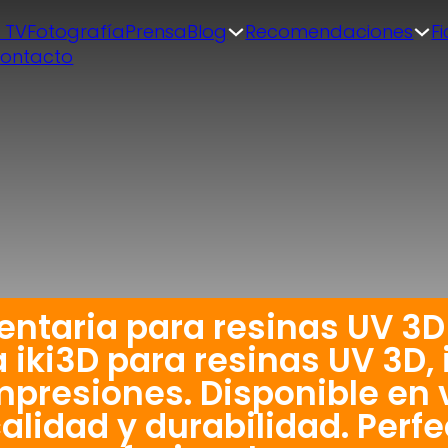
| TV
Fotografía
Prensa
Blog
Recomendaciones
F
ontacto
entaria para resinas UV 3D
iki3D para resinas UV 3D, 
mpresiones. Disponible en v
alidad y durabilidad. Perf