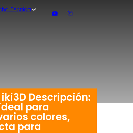
icha Técnica
 iki3D Descripción:
ideal para
arios colores,
ecta para