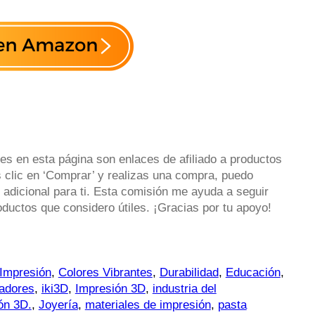
es en esta página son enlaces de afiliado a productos
 clic en ‘Comprar’ y realizas una compra, puedo
 adicional para ti. Esta comisión me ayuda a seguir
uctos que considero útiles. ¡Gracias por tu apoyo!
 Impresión
,
Colores Vibrantes
,
Durabilidad
,
Educación
,
ñadores
,
iki3D
,
Impresión 3D
,
industria del
ón 3D.
,
Joyería
,
materiales de impresión
,
pasta