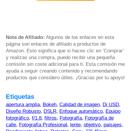
Nota de Afiliado:
Algunos de los enlaces en esta
página son enlaces de afiliado a productos de
Amazon. Esto significa que si haces clic en ‘Comprar’
y realizas una compra, puedo recibir una pequeña
comisión sin coste adicional para ti. Esta comisión me
ayuda a seguir creando contenido y recomendando
productos que considero útiles. ¡Gracias por tu apoyo!
Etiquetas
apertura amplia
,
Bokeh
,
Calidad de imagen
,
Di USD
,
Diseño Robusto
,
DSLR
,
Enfoque automático
,
Equipo
fotográfico
,
f/1.8
,
filtros
,
Fotografía
,
Fotografía de
calle
,
Fotografía Profesional
,
lente
,
objetivo
,
paisajes
,