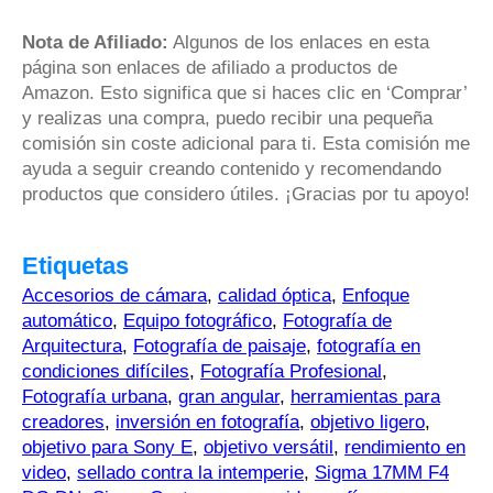
Nota de Afiliado:
Algunos de los enlaces en esta
página son enlaces de afiliado a productos de
Amazon. Esto significa que si haces clic en ‘Comprar’
y realizas una compra, puedo recibir una pequeña
comisión sin coste adicional para ti. Esta comisión me
ayuda a seguir creando contenido y recomendando
productos que considero útiles. ¡Gracias por tu apoyo!
Etiquetas
Accesorios de cámara
,
calidad óptica
,
Enfoque
automático
,
Equipo fotográfico
,
Fotografía de
Arquitectura
,
Fotografía de paisaje
,
fotografía en
condiciones difíciles
,
Fotografía Profesional
,
Fotografía urbana
,
gran angular
,
herramientas para
creadores
,
inversión en fotografía
,
objetivo ligero
,
objetivo para Sony E
,
objetivo versátil
,
rendimiento en
video
,
sellado contra la intemperie
,
Sigma 17MM F4