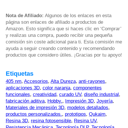
Nota de Afiliado:
Algunos de los enlaces en esta
página son enlaces de afiliado a productos de
Amazon. Esto significa que si haces clic en ‘Comprar’
y realizas una compra, puedo recibir una pequeña
comisión sin coste adicional para ti. Esta comisión me
ayuda a seguir creando contenido y recomendando
productos que considero útiles. ¡Gracias por tu apoyo!
Etiquetas
405 nm
,
Accesorios
,
Alta Dureza
,
anti-rayones
,
aplicaciones 3D
,
color naranja
,
componentes
funcionales
,
creatividad
,
curado UV
,
diseño industrial
,
fabricación aditiva
,
Hobby.
,
Impresión 3D
,
Joyería
,
Materiales de impresión 3D
,
modelos detallados
,
productos personalizados.
,
prototipos
,
Qukaim
,
Resina 3D
,
resina fotosensible
,
Resina UV
,
Resistencia Mecánica
,
Tecnología DLP
,
Tecnología