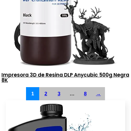
Impresora 3D de Resina DLP Anycubic 500g Negra
8K
1
2
3
…
8
→