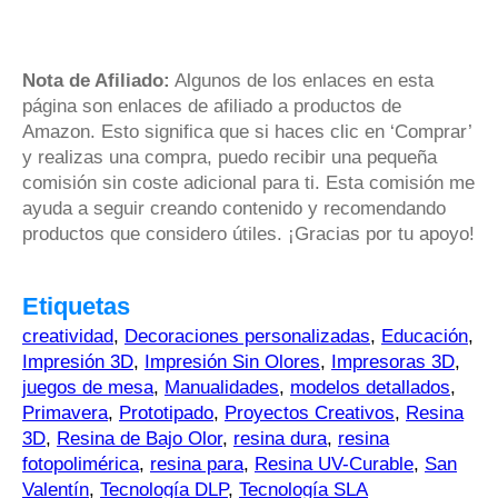
Nota de Afiliado:
Algunos de los enlaces en esta
página son enlaces de afiliado a productos de
Amazon. Esto significa que si haces clic en ‘Comprar’
y realizas una compra, puedo recibir una pequeña
comisión sin coste adicional para ti. Esta comisión me
ayuda a seguir creando contenido y recomendando
productos que considero útiles. ¡Gracias por tu apoyo!
Etiquetas
creatividad
,
Decoraciones personalizadas
,
Educación
,
Impresión 3D
,
Impresión Sin Olores
,
Impresoras 3D
,
juegos de mesa
,
Manualidades
,
modelos detallados
,
Primavera
,
Prototipado
,
Proyectos Creativos
,
Resina
3D
,
Resina de Bajo Olor
,
resina dura
,
resina
fotopolimérica
,
resina para
,
Resina UV-Curable
,
San
Valentín
,
Tecnología DLP
,
Tecnología SLA