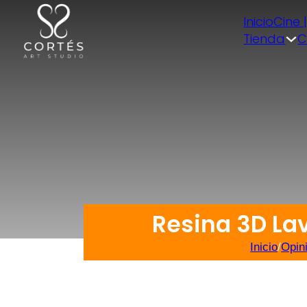
Inicio
Cine 
Tienda
C
Resina 3D L
Inicio
/
Opin