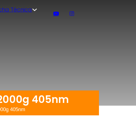
icha Técnica
 2000g 405nm
000g 405nm