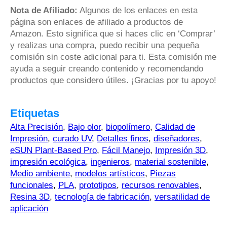
Nota de Afiliado:
Algunos de los enlaces en esta
página son enlaces de afiliado a productos de
Amazon. Esto significa que si haces clic en ‘Comprar’
y realizas una compra, puedo recibir una pequeña
comisión sin coste adicional para ti. Esta comisión me
ayuda a seguir creando contenido y recomendando
productos que considero útiles. ¡Gracias por tu apoyo!
Etiquetas
Alta Precisión
,
Bajo olor
,
biopolímero
,
Calidad de
Impresión
,
curado UV
,
Detalles finos
,
diseñadores
,
eSUN Plant-Based Pro
,
Fácil Manejo
,
Impresión 3D
,
impresión ecológica
,
ingenieros
,
material sostenible
,
Medio ambiente
,
modelos artísticos
,
Piezas
funcionales
,
PLA
,
prototipos
,
recursos renovables
,
Resina 3D
,
tecnología de fabricación
,
versatilidad de
aplicación