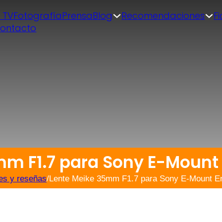
| TV
Fotografía
Prensa
Blog
Recomendaciones
F
ontacto
mm F1.7 para Sony E-Mount
es y reseñas
/
Lente Meike 35mm F1.7 para Sony E-Mount E