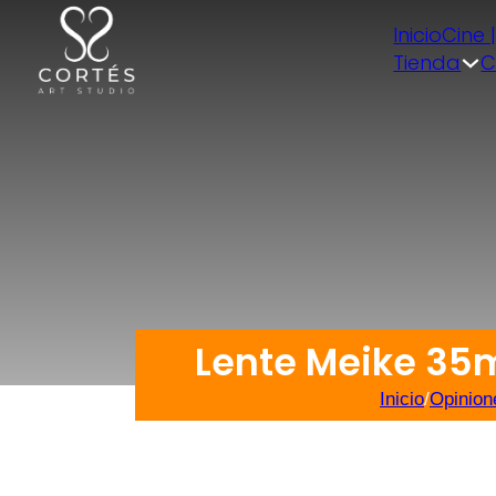
Inicio
Cine 
Tienda
C
Lente Meike 35
Inicio
/
Opinion