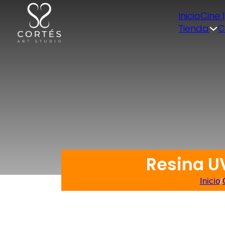
Inicio
Cine 
Tienda
C
Resina UV
Inicio
/