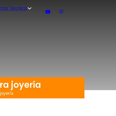
icha Técnica
ra joyería
joyería