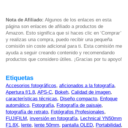
Nota de Afiliado:
Algunos de los enlaces en esta
página son enlaces de afiliado a productos de
Amazon. Esto significa que si haces clic en ‘Comprar’
y realizas una compra, puedo recibir una pequeña
comisión sin coste adicional para ti. Esta comisión me
ayuda a seguir creando contenido y recomendando
productos que considero útiles. ¡Gracias por tu apoyo!
Etiquetas
Accesorios fotográficos
,
aficionados a la fotografía
,
Apertura f/1.8
,
APS-C
,
Bokeh
,
Calidad de imagen
,
características técnicas
,
Diseño compacto
,
Enfoque
automático
,
Fotografía
,
Fotografía de paisaje
,
fotografía de retrato
,
Fotógrafos Profesionales
,
FUJIFILM
,
inversión en fotografía
,
Lechnical YN50mm
F1.8X
,
lente
,
lente 50mm
,
pantalla OLED
,
Portabilidad
,