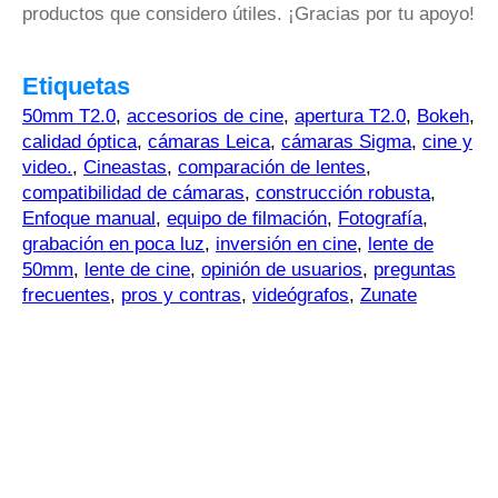
productos que considero útiles. ¡Gracias por tu apoyo!
Etiquetas
50mm T2.0
,
accesorios de cine
,
apertura T2.0
,
Bokeh
,
calidad óptica
,
cámaras Leica
,
cámaras Sigma
,
cine y
video.
,
Cineastas
,
comparación de lentes
,
compatibilidad de cámaras
,
construcción robusta
,
Enfoque manual
,
equipo de filmación
,
Fotografía
,
grabación en poca luz
,
inversión en cine
,
lente de
50mm
,
lente de cine
,
opinión de usuarios
,
preguntas
frecuentes
,
pros y contras
,
videógrafos
,
Zunate