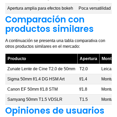
Apertura amplia para efectos bokeh
Poca versatilidad en
Comparación con
productos similares
A continuación se presenta una tabla comparativa con
otros productos similares en el mercado:
Producto
Apertura
Montur
Zunate Lente de Cine T2.0 de 50mm
T2.0
Leica L
Sigma 50mm f/1.4 DG HSM Art
f/1.4
Montura
Canon EF 50mm f/1.8 STM
f/1.8
Montura
Samyang 50mm T1.5 VDSLR
T1.5
Montura
Opiniones de usuarios