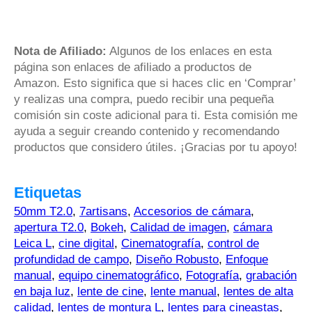
Nota de Afiliado:
Algunos de los enlaces en esta
página son enlaces de afiliado a productos de
Amazon. Esto significa que si haces clic en ‘Comprar’
y realizas una compra, puedo recibir una pequeña
comisión sin coste adicional para ti. Esta comisión me
ayuda a seguir creando contenido y recomendando
productos que considero útiles. ¡Gracias por tu apoyo!
Etiquetas
50mm T2.0
,
7artisans
,
Accesorios de cámara
,
apertura T2.0
,
Bokeh
,
Calidad de imagen
,
cámara
Leica L
,
cine digital
,
Cinematografía
,
control de
profundidad de campo
,
Diseño Robusto
,
Enfoque
manual
,
equipo cinematográfico
,
Fotografía
,
grabación
en baja luz
,
lente de cine
,
lente manual
,
lentes de alta
calidad
,
lentes de montura L
,
lentes para cineastas
,