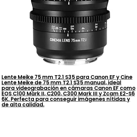
Lente Meike 75 mm T2.1 S35 para Canon EF y Cine
Lente Meike de 75 mm T2.1 S35 manual, ideal
para videograbación en cámaras Canon EF como
EOS C100 Mark II, C200, C300 Mark III y Zcam E2-S6
6K. Perfecta para conseguir imágenes nítidas y
de alta calidad.