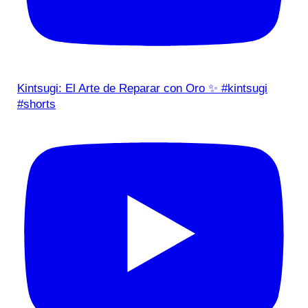
Kintsugi: El Arte de Reparar con Oro ✨ #kintsugi
#shorts