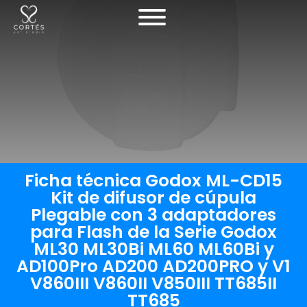
Ficha técnica Godox ML-CD15
Kit de difusor de cúpula
Plegable con 3 adaptadores
para Flash de la Serie Godox
ML30 ML30Bi ML60 ML60Bi y
AD100Pro AD200 AD200PRO y V1
V860III V860II V850III TT685II
TT685