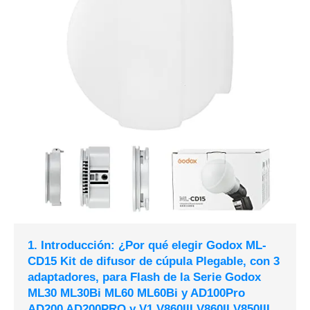
1. Introducción: ¿Por qué elegir Godox ML-
CD15 Kit de difusor de cúpula Plegable, con 3
adaptadores, para Flash de la Serie Godox
ML30 ML30Bi ML60 ML60Bi y AD100Pro
AD200 AD200PRO y V1 V860III V860II V850III