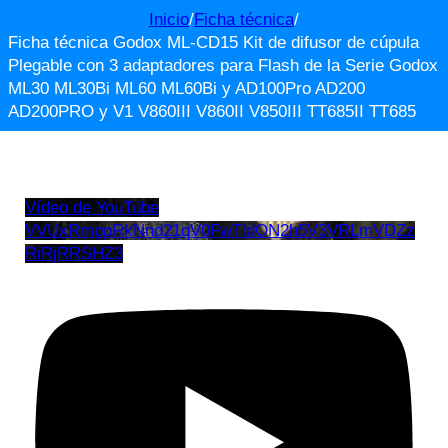
Inicio
/
Ficha técnica
/
Ficha técnica Godox ML-CD15 Kit de difusor de cúpula
Plegable con 3 adaptadores para Flash de la Serie Godox
ML30 ML30Bi ML60 ML60Bi y AD100Pro AD200
AD200PRO y V1 V860III V860II V850III TT685II TT685
Vídeo de YouTube
VVUxRmppRkNnd21qV0FwTldON2h5V3VRLmVDZz
RiRjRRSHZ3