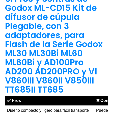
Godox ML-CD15 Kit de
difusor de cúpula
Plegable, con 3
adaptadores, para
Flash de la Serie Godox
ML30 ML30Bi ML60
ML60Bi y AD100Pro
AD200 AD200PRO y V1
V860III V860II V850III
TT685II TT685
✅
Pros
❌
Contr
Diseño compacto y ligero para fácil transporte
Puede no