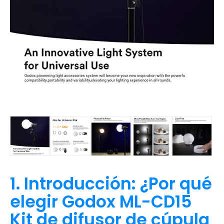
1. Introducción: ¿Por qué
elegir Godox ML-CD15
Kit de difusor de cúpula