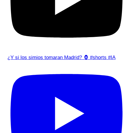
¿Y si los simios tomaran Madrid? 🦍 #shorts #IA