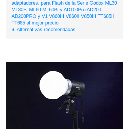
adaptadores, para Flash de la Serie Godox ML30
ML30Bi ML60 ML60Bi y AD100Pro AD200
AD200PRO y V1 V860III V860II V850III TT685II
TT685 al mejor precio
9. Alternativas recomendadas