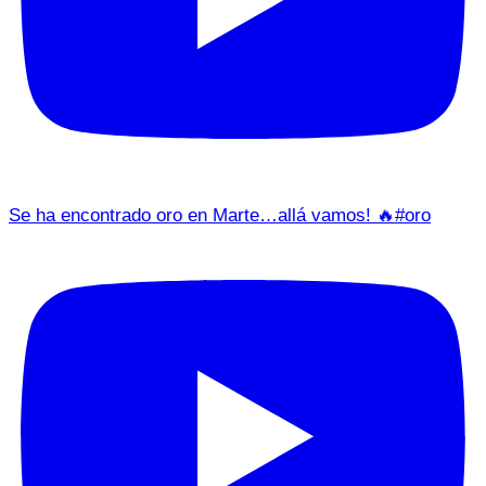
Se ha encontrado oro en Marte…allá vamos! 🔥#oro