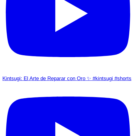
Kintsugi: El Arte de Reparar con Oro ✨ #kintsugi #shorts