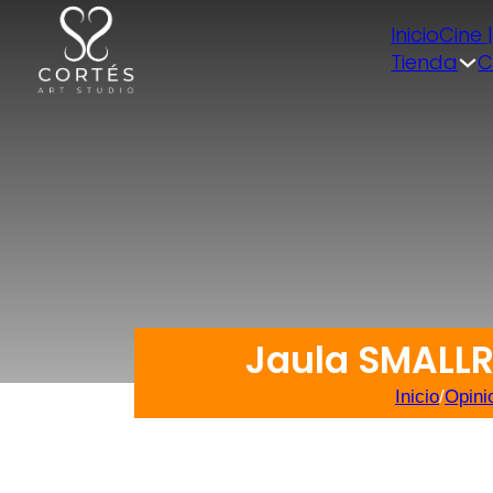
Inicio
Cine 
Tienda
C
Jaula SMALLR
Inicio
/
Opini