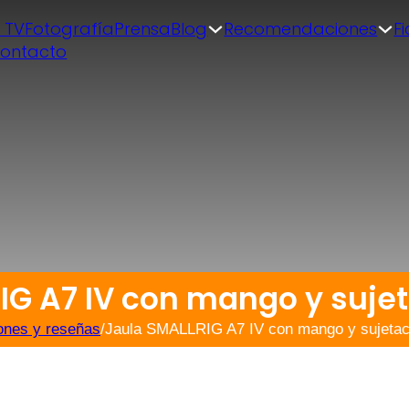
| TV
Fotografía
Prensa
Blog
Recomendaciones
F
ontacto
IG A7 IV con mango y suje
ones y reseñas
/
Jaula SMALLRIG A7 IV con mango y sujeta