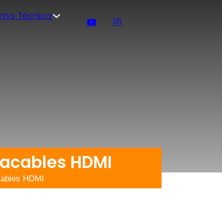
icha Técnica
tacables HDMI
cables HDMI