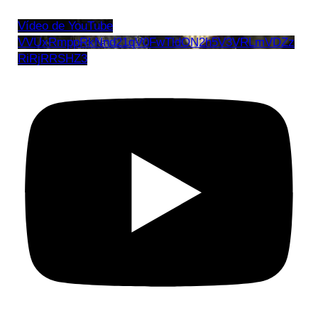
Vídeo de YouTube
VVUxRmppRkNnd21qV0FwTldON2h5V3VRLmVDZz
RiRjRRSHZ3