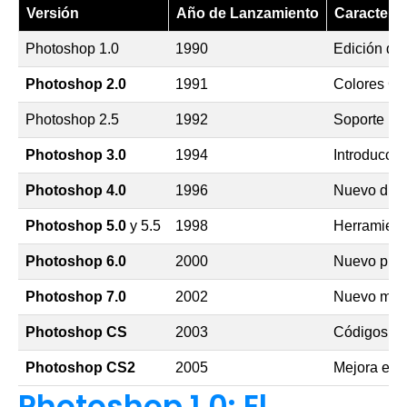
Versión
Año de Lanzamiento
Caracterís
Photoshop 1.0
1990
Edición de
Photoshop 2.0
1991
Colores CM
Photoshop 2.5
1992
Soporte par
Photoshop 3.0
1994
Introducci
Photoshop 4.0
1996
Nuevo diseñ
Photoshop 5.0
y 5.5
1998
Herramienta
Photoshop 6.0
2000
Nuevo pince
Photoshop 7.0
2002
Nuevo motor
Photoshop CS
2003
Códigos Ja
Photoshop CS2
2005
Mejora en l
Photoshop 1.0: El