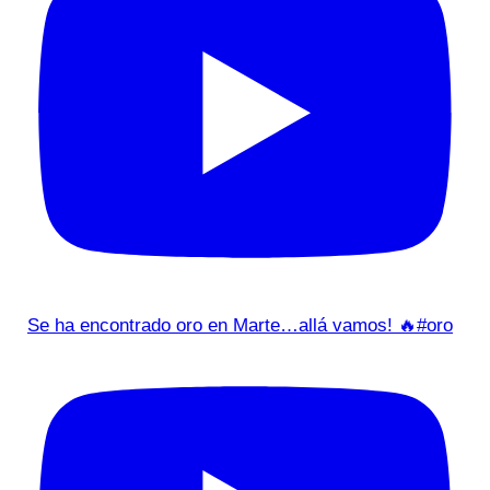
Se ha encontrado oro en Marte…allá vamos! 🔥#oro