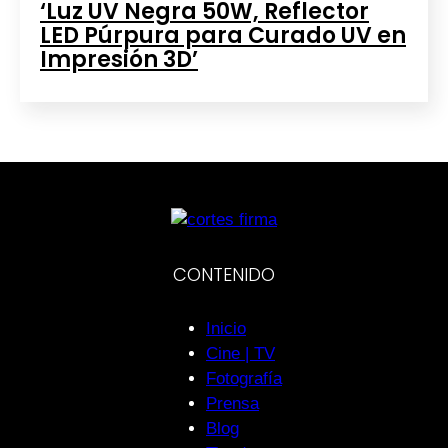
‘Luz UV Negra 50W, Reflector
LED Púrpura para Curado UV en
Impresión 3D’
CONTENIDO
Inicio
Cine | TV
Fotografía
Prensa
Blog