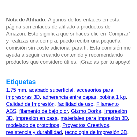
Nota de Afiliado:
Algunos de los enlaces en esta
página son enlaces de afiliado a productos de
Amazon. Esto significa que si haces clic en ‘Comprar’
y realizas una compra, puedo recibir una pequeña
comisión sin coste adicional para ti. Esta comisión me
ayuda a seguir creando contenido y recomendando
productos que considero útiles. ¡Gracias por tu apoyo!
Etiquetas
1.75 mm
,
acabado superficial
,
accesorios para
impresoras 3D
,
adherencia entre capas
,
bobina 1 kg
,
Calidad de Impresión
,
facilidad de uso
,
Filamento
ABS
,
filamento de bajo olor
,
Gizmo Dorks
,
Impresión
3D
,
impresión en casa
,
materiales para impresión 3D
,
modelado de prototipos
,
Proyectos Creativos
,
resistencia y durabilidad
,
tecnología de impresión 3D
,