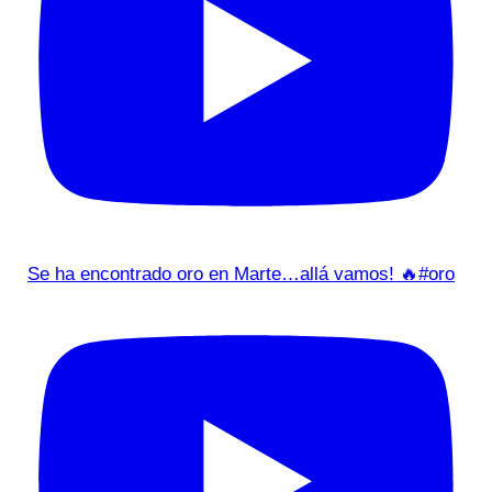
Se ha encontrado oro en Marte…allá vamos! 🔥#oro