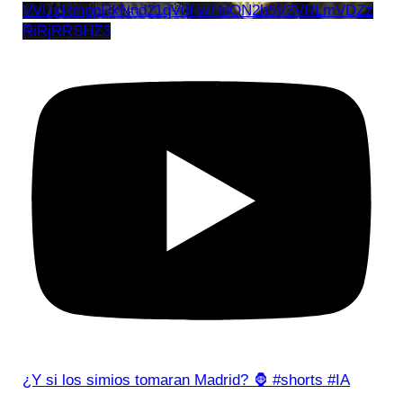
VVUxRmppRkNnd21qV0FwTldON2h5V3VRLmVDZz
RiRjRRSHZ3
¿Y si los simios tomaran Madrid? 🦍 #shorts #IA