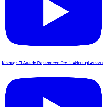
Kintsugi: El Arte de Reparar con Oro ✨ #kintsugi #shorts