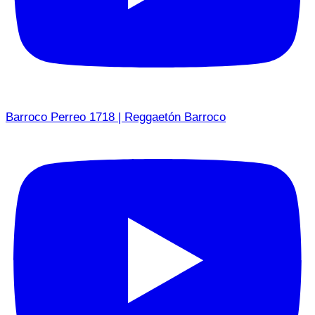
Barroco Perreo 1718 | Reggaetón Barroco