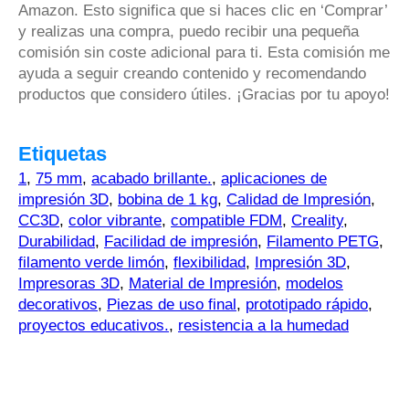
Amazon. Esto significa que si haces clic en ‘Comprar’
y realizas una compra, puedo recibir una pequeña
comisión sin coste adicional para ti. Esta comisión me
ayuda a seguir creando contenido y recomendando
productos que considero útiles. ¡Gracias por tu apoyo!
Etiquetas
1
,
75 mm
,
acabado brillante.
,
aplicaciones de
impresión 3D
,
bobina de 1 kg
,
Calidad de Impresión
,
CC3D
,
color vibrante
,
compatible FDM
,
Creality
,
Durabilidad
,
Facilidad de impresión
,
Filamento PETG
,
filamento verde limón
,
flexibilidad
,
Impresión 3D
,
Impresoras 3D
,
Material de Impresión
,
modelos
decorativos
,
Piezas de uso final
,
prototipado rápido
,
proyectos educativos.
,
resistencia a la humedad