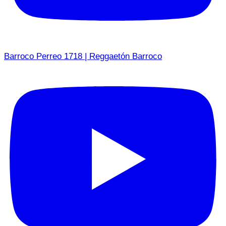
Barroco Perreo 1718 | Reggaetón Barroco