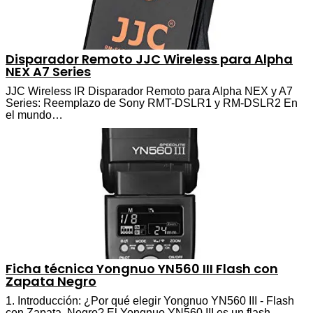
Disparador Remoto JJC Wireless para Alpha
NEX A7 Series
JJC Wireless IR Disparador Remoto para Alpha NEX y A7
Series: Reemplazo de Sony RMT-DSLR1 y RM-DSLR2 En
el mundo…
Ficha técnica Yongnuo YN560 III Flash con
Zapata Negro
1. Introducción: ¿Por qué elegir Yongnuo YN560 III - Flash
con Zapata, Negro? El Yongnuo YN560 III es un flash…