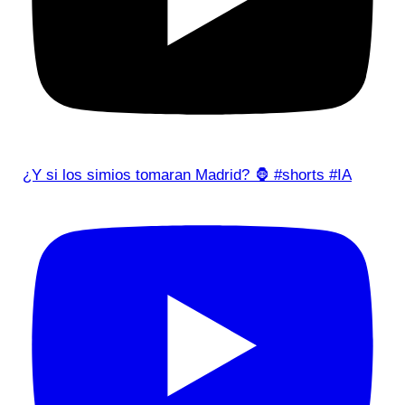
¿Y si los simios tomaran Madrid? 🦍 #shorts #IA