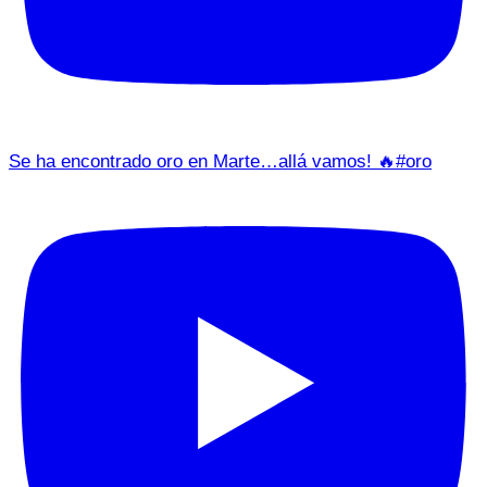
Se ha encontrado oro en Marte…allá vamos! 🔥#oro