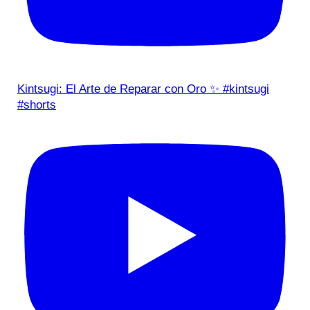
Kintsugi: El Arte de Reparar con Oro ✨ #kintsugi
#shorts