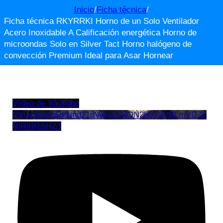
Inicio
/
Ficha técnica
/
Ficha técnica RKYRRKI Horno de un Solo Ventilador
Acero Inoxidable A Calificación energética Horno de
microondas Solo en Silver Tact Horno halógeno de
convección Premium Ideal para Asar Hornear
Vídeo de YouTube
VVUxRmppRkNnd21qV0FwTldON2h5V3VRLmVDZz
RiRjRRSHZ3