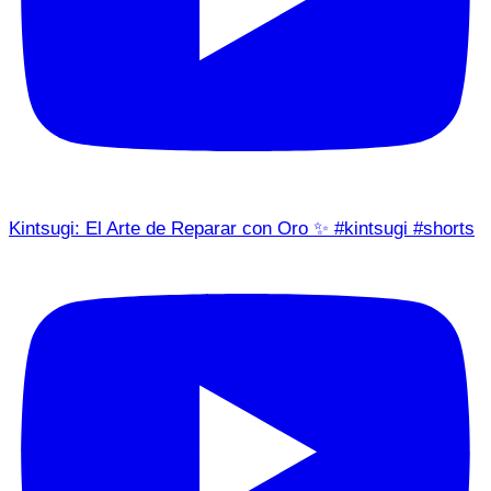
Kintsugi: El Arte de Reparar con Oro ✨ #kintsugi #shorts